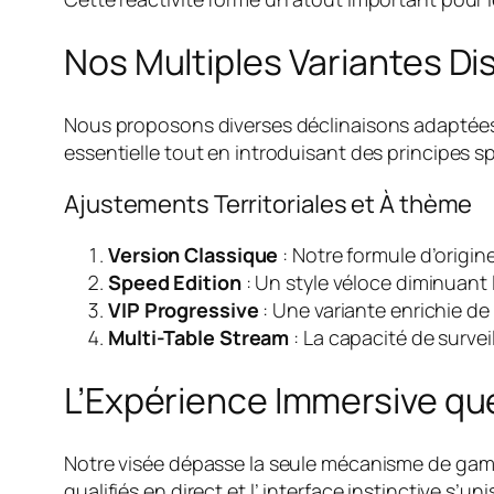
Nos Multiples Variantes Di
Nous proposons diverses déclinaisons adaptées a
essentielle tout en introduisant des principes s
Ajustements Territoriales et À thème
Version Classique
: Notre formule d’origi
Speed Edition
: Un style véloce diminuant
VIP Progressive
: Une variante enrichie de
Multi-Table Stream
: La capacité de survei
L’Expérience Immersive que
Notre visée dépasse la seule mécanisme de game
qualifiés en direct et l’ interface instinctive 