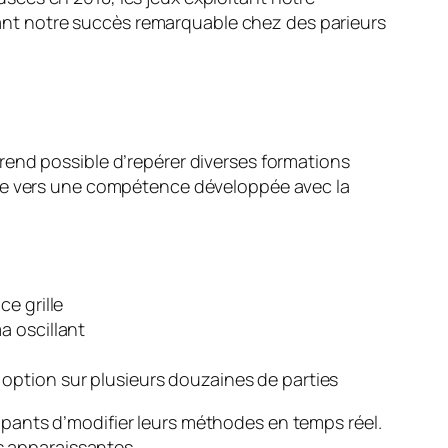
nt notre succès remarquable chez des parieurs
rend possible d’repérer diverses formations
lue vers une compétence développée avec la
e grille
a oscillant
 option sur plusieurs douzaines de parties
pants d’modifier leurs méthodes en temps réel.
s apparaissantes.