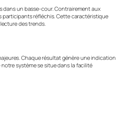
les dans un basse-cour. Contrairement aux
participants réfléchis. Cette caractéristique
lecture des trends.
majeures. Chaque résultat génère une indication
notre système se situe dans la facilité