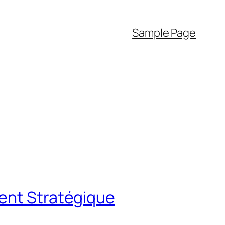
Sample Page
ment Stratégique