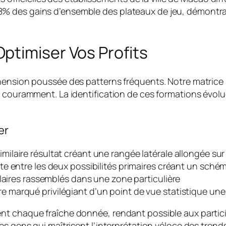
% des gains d’ensemble des plateaux de jeu, démontra
ptimiser Vos Profits
hension poussée des patterns fréquents. Notre matrice 
nt couramment. La identification de ces formations évo
er
ilaire résultat créant une rangée latérale allongée sur c
e entre les deux possibilités primaires créant un schém
laires rassemblés dans une zone particulière
re marqué privilégiant d’un point de vue statistique une
nt chaque fraîche donnée, rendant possible aux partici
es gens qui maîtrisent l’interprétation véloce des trend