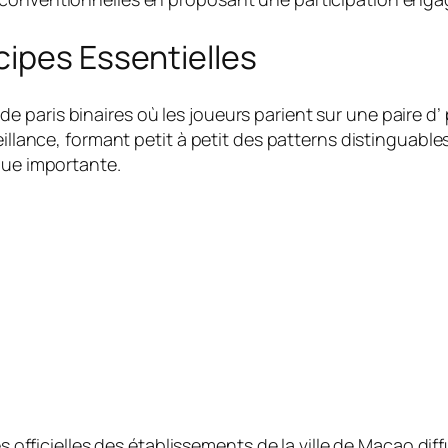
cipes Essentielles
 paris binaires où les joueurs parient sur une paire d’ 
eillance, formant petit à petit des patterns distinguabl
que importante.
es officielles des établissements de la ville de Macao dif