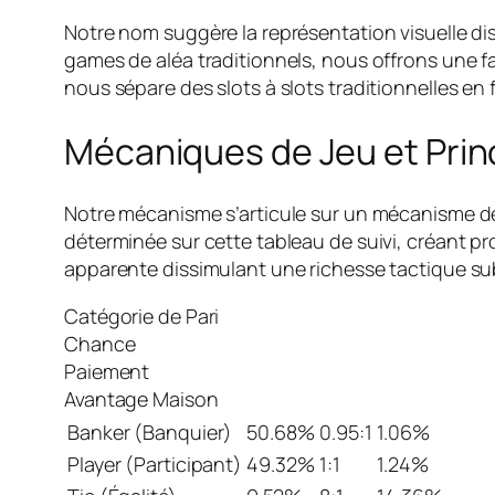
Notre nom suggère la représentation visuelle di
games de aléa traditionnels, nous offrons une fa
nous sépare des slots à slots traditionnelles en
Mécaniques de Jeu et Pri
Notre mécanisme s’articule sur un mécanisme de
déterminée sur cette tableau de suivi, créant pr
apparente dissimulant une richesse tactique sub
Catégorie de Pari
Chance
Paiement
Avantage Maison
Banker (Banquier)
50.68%
0.95:1
1.06%
Player (Participant)
49.32%
1:1
1.24%