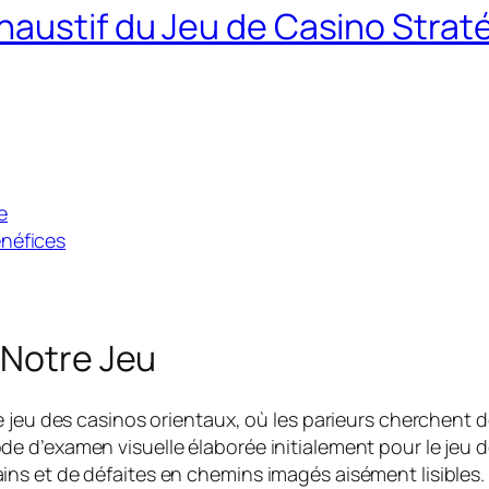
haustif du Jeu de Casino Strat
e
énéfices
 Notre Jeu
e jeu des casinos orientaux, où les parieurs cherchent d
e d’examen visuelle élaborée initialement pour le jeu 
ns et de défaites en chemins imagés aisément lisibles.