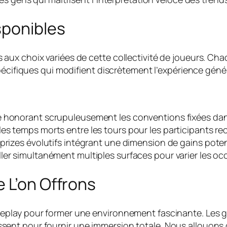
sponibles
ux choix variées de cette collectivité de joueurs. Cha
pécifiques qui modifient discrètement l’expérience génér
ne honorant scrupuleusement les conventions fixées dan
 les temps morts entre les tours pour les participants
 prizes évolutifs intégrant une dimension de gains poten
ller simultanément multiples surfaces pour varier les oc
 L’on Offrons
play pour former une environnement fascinante. Les gr
s’unissent pour fournir une immersion totale. Nous allou