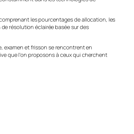
 comprenant les pourcentages de allocation, les
 de résolution éclairée basée sur des
e, examen et frisson se rencontrent en
ive que l’on proposons à ceux qui cherchent