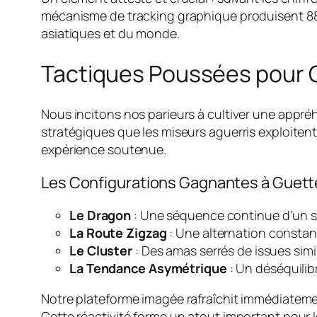
mécanisme de tracking graphique produisent 88
asiatiques et du monde.
Tactiques Poussées pour O
Nous incitons nos parieurs à cultiver une appré
stratégiques que les miseurs aguerris exploite
expérience soutenue.
Les Configurations Gagnantes à Guett
Le Dragon
: Une séquence continue d’un sim
La Route Zigzag
: Une alternation constant
Le Cluster
: Des amas serrés de issues simi
La Tendance Asymétrique
: Un déséquilib
Notre plateforme imagée rafraîchit immédiateme
Cette réactivité forme un atout important pour l