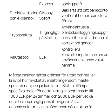
Express
bankuppgift
Bekräfta att ditt bankkonto
Direktöverföring
Giropay,
verifierat hos din bank före
och e-plånbok
Sofort
försök
Använd aktuella
Tillgängligt
plånboksinloggningsuppgif
Kryptovaluta
på Slottio
och verifiera att adressen 
korrekt två gånger
Kontrollera
konverteringskursen om d
Valutastöd
EUR
använder en annan valuta
hemma
Många casinon sätter gränser för uttag och ställer
krav på hur mycket av insättningen som måste
spelas innan pengar kan tas ut. Slottio tillämpar
specifika regler för detta: uttag är begränsade till
1000 EUR per 24 timmar och 2000 EUR per vecka,
och den ursprungliga insättningen måste
genomspelas minst en gång innan något uttag är