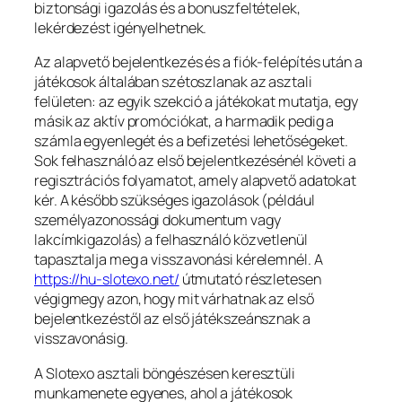
biztonsági igazolás és a bonuszfeltételek,
lekérdezést igényelhetnek.
Az alapvető bejelentkezés és a fiók-felépítés után a
játékosok általában szétoszlanak az asztali
felületen: az egyik szekció a játékokat mutatja, egy
másik az aktív promóciókat, a harmadik pedig a
számla egyenlegét és a befizetési lehetőségeket.
Sok felhasználó az első bejelentkezésénél követi a
regisztrációs folyamatot, amely alapvető adatokat
kér. A később szükséges igazolások (például
személyazonossági dokumentum vagy
lakcímkigazolás) a felhasználó közvetlenül
tapasztalja meg a visszavonási kérelemnél. A
https://hu-slotexo.net/
útmutató részletesen
végigmegy azon, hogy mit várhatnak az első
bejelentkezéstől az első játékszeánsznak a
visszavonásig.
A Slotexo asztali böngészésen keresztüli
munkamenete egyenes, ahol a játékosok