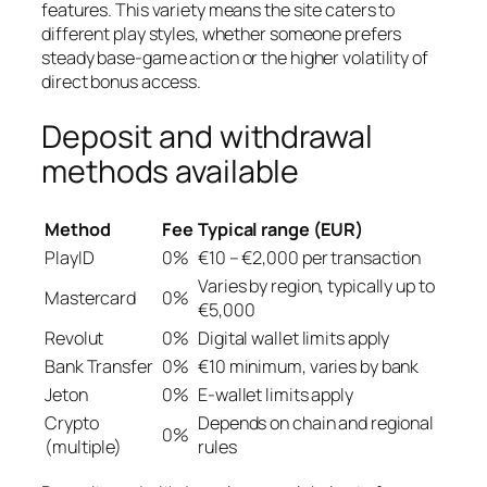
features. This variety means the site caters to
different play styles, whether someone prefers
steady base-game action or the higher volatility of
direct bonus access.
Deposit and withdrawal
methods available
Method
Fee
Typical range (EUR)
PlayID
0%
€10 – €2,000 per transaction
Varies by region, typically up to
Mastercard
0%
€5,000
Revolut
0%
Digital wallet limits apply
Bank Transfer
0%
€10 minimum, varies by bank
Jeton
0%
E-wallet limits apply
Crypto
Depends on chain and regional
0%
(multiple)
rules