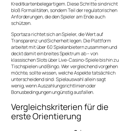
Kreditkartenbelegartigem. Diese Schritte sind nicht
bloß Formalitäten, sondern Teil der regulatorischen
Anforderungen, die den Spieler am Ende auch
schützen.
Sportaza richtet sich an Spieler, die Wert auf
Transparenz und Sicherheit legen. Die Plattform
arbeitet mit über 60 Spielanbietern zusammen und
deckt damit ein breites Spektrum ab – von
klassischen Slots über Live-Casino-Spiele bis hin zu
Tischspielen und Bingo. Wer vergleichend vorgehen
möchte, sollte wissen, welche Aspekte tatsächlich
unterscheidend sind: Spielauswahl allein sagt
wenig, wenn Auszahlungsrichtlinien oder
Bonusbedingungen ungünstig ausfallen.
Vergleichskriterien für die
erste Orientierung