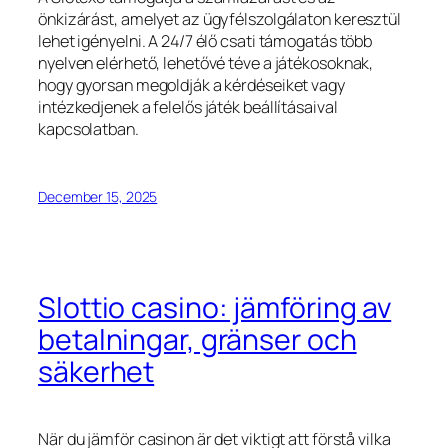
önkizárást, amelyet az ügyfélszolgálaton keresztül
lehet igényelni. A 24/7 élő csati támogatás több
nyelven elérhető, lehetővé téve a játékosoknak,
hogy gyorsan megoldják a kérdéseiket vagy
intézkedjenek a felelős játék beállításaival
kapcsolatban.
December 15, 2025
Slottio casino: jämföring av
betalningar, gränser och
säkerhet
När du jämför casinon är det viktigt att förstå vilka