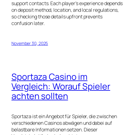
support contacts. Each player’s experience depends
on deposit method, location, and local regulations,
so checking those details upfront prevents
confusion later.
November 30, 2025
Sportaza Casino im
Vergleich: Worauf Spieler
achten sollten
Sportaza ist ein Angebot für Spieler, die zwischen
verschiedenen Casinos abwägen und dabei auf
belastbare Informationen setzen. Dieser