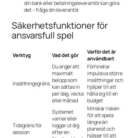
din bank eller betalningsleverantör kan göra
det – fråga din leverantör
Säkerhetsfunktioner för
ansvarsfull spel
Varför det är
Verktyg
Vad det gör
användbart
Du anger ett
Förhindrar
maximalt
impulsiva större
belopp som
insättningar och
Insättningsgräns
kan sättas in
hjälper till att
per dag, vecka
hålla sig till en
eller månad
budget
Minskar risken
Systemet
för att spela
varnar eller
längre än
Tidsgräns för
loggar ut dig
planerat och
session
efter en
hjälper till att