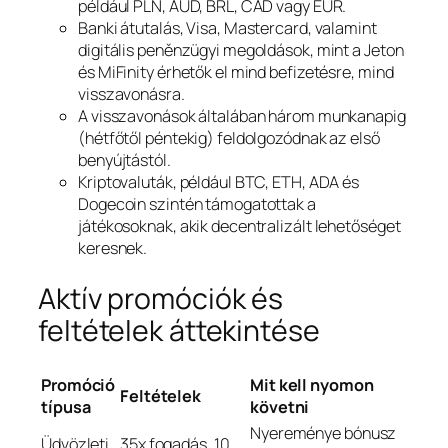
például PLN, AUD, BRL, CAD vagy EUR.
Banki átutalás, Visa, Mastercard, valamint
digitális peněnzügyi megoldások, mint a Jeton
és MiFinity érhetők el mind befizetésre, mind
visszavonásra.
A visszavonások általában három munkanapig
(hétfőtől péntekig) feldolgozódnak az első
benyújtástól.
Kriptovaluták, például BTC, ETH, ADA és
Dogecoin szintén támogatottak a
játékosoknak, akik decentralizált lehetőséget
keresnek.
Aktív promóciók és
feltételek áttekintése
Promóció
Mit kell nyomon
Feltételek
típusa
követni
Nyereménye bónusz
Üdvözleti
35x fogadás, 10