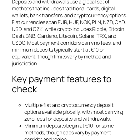
Deposits and withdrawals use a global set of
methods that includes traditional cards, digital
wallets, bank transfers, and cryptocurrency options.
Fiat currencies span EUR, HUF, NOK, PLN, NZD, CAD,
USD, and CZK, while crypto includes Ripple, Bitcoin
Cash, BNB, Cardano, Litecoin, Solana, TRX, and
USDC. Most payment corridors carry no fees, and
minimum deposits typically start at €10 or
equivalent, though limits vary by method and
jurisdiction.
Key payment features to
check
Multiple fiat and cryptocurrency deposit
options available globally, with most carrying
zero fees for deposits and withdrawals.
Minimum deposits begin at €10 for some
methods, though caps vary by payment
corridor and region.