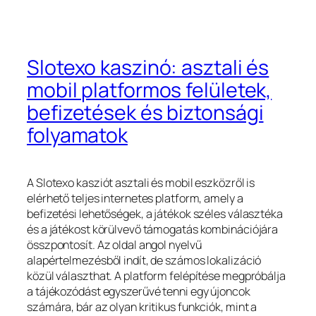
Slotexo kaszinó: asztali és
mobil platformos felületek,
befizetések és biztonsági
folyamatok
A Slotexo kasziót asztali és mobil eszközről is
elérhető teljes internetes platform, amely a
befizetési lehetőségek, a játékok széles választéka
és a játékost körülvevő támogatás kombinációjára
összpontosít. Az oldal angol nyelvű
alapértelmezésből indít, de számos lokalizáció
közül választhat. A platform felépítése megpróbálja
a tájékozódást egyszerűvé tenni egy újoncok
számára, bár az olyan kritikus funkciók, mint a