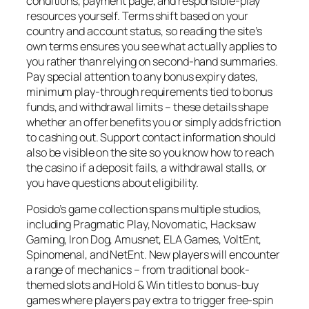
conditions, payment page, and responsible-play
resources yourself. Terms shift based on your
country and account status, so reading the site’s
own terms ensures you see what actually applies to
you rather than relying on second-hand summaries.
Pay special attention to any bonus expiry dates,
minimum play-through requirements tied to bonus
funds, and withdrawal limits – these details shape
whether an offer benefits you or simply adds friction
to cashing out. Support contact information should
also be visible on the site so you know how to reach
the casino if a deposit fails, a withdrawal stalls, or
you have questions about eligibility.
Posido’s game collection spans multiple studios,
including Pragmatic Play, Novomatic, Hacksaw
Gaming, Iron Dog, Amusnet, ELA Games, VoltEnt,
Spinomenal, and NetEnt. New players will encounter
a range of mechanics – from traditional book-
themed slots and Hold & Win titles to bonus-buy
games where players pay extra to trigger free-spin