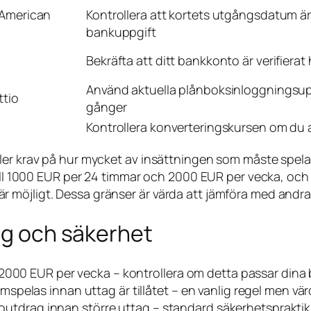
 American
Kontrollera att kortets utgångsdatum är
bankuppgift
Bekräfta att ditt bankkonto är verifierat
Använd aktuella plånboksinloggningsuppg
ttio
gånger
Kontrollera konverteringskursen om du
ler krav på hur mycket av insättningen som måste spelas
 till 1000 EUR per 24 timmar och 2000 EUR per vecka, oc
möjligt. Dessa gränser är värda att jämföra med andra 
ing och säkerhet
 2000 EUR per vecka – kontrollera om detta passar dina
pelas innan uttag är tillåtet – en vanlig regel men vär
ntoutdrag innan större uttag – standard säkerhetspraktik