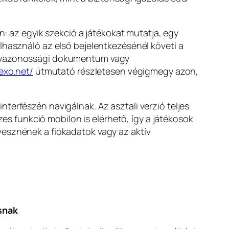
n: az egyik szekció a játékokat mutatja, egy
lhasználó az első bejelentkezésénél követi a
mélyazonossági dokumentum vagy
exo.net/
útmutató részletesen végigmegy azon,
terfészén navigálnak. Az asztali verzió teljes
zes funkció mobilon is elérhető, így a játékosok
vesznének a fiókadatok vagy az aktív
snak