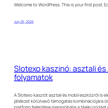
Welcome to WordPress. This is your first post. Edi
July 25, 2026
Slotexo kaszinó: asztali és
folyamatok
A Slotexo kasziót asztali és mobil eszközről is e
játékost körülvevő támogatás kombinációjára öss
platform felépítése megpróbálja a tájékozódást 