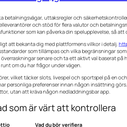
lka betalningsvägar, uttaksregler och säkerhetskontroller
elleverantörer och stöd för flera valutor och betalning
sfunktioner som kan påverka din spelupplevelse, så att 
igt att bekanta dig med plattformens villkor i detalj.
htt
etsstandarder som tillämpas och vilka begränsningar som
 överraskningar senare och ta ett aktivt val baserat på 
 runt om du har frågor under vägen.
törer, vilket täcker slots, livespel och sportspel på en 
char personliga preferenser innan någon insättning görs.
tor, utan att kräva någon nedladdningsbar app.
d som är värt att kontrollera
ottio
Vad du bör verifiera