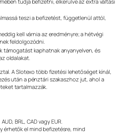
ében tudja befizetni, elkerülve az extra váltási
lmassá teszi a befizetést, függetlenül attól,
meddig kell várnia az eredményre; a hétvégi
nek feldolgozódni.
k támogatást kaphatnak anyanyelven, és
z oldalakat.
tal. A Slotexo több fizetési lehetőséget kínál,
ezés után a pénztári szakaszhoz jut, ahol a
teket tartalmazzák.
, AUD, BRL, CAD vagy EUR.
ty érhetők el mind befizetésre, mind