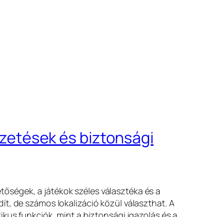
fizetések és biztonsági
hetőségek, a játékok széles választéka és a
t, de számos lokalizáció közül választhat. A
ikus funkciók, mint a biztonsági igazolás és a