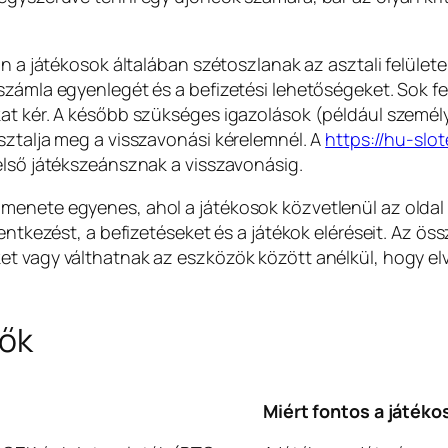
án a játékosok általában szétoszlanak az asztali felülete
számla egyenlegét és a befizetési lehetőségeket. Sok fe
okat kér. A később szükséges igazolások (például sze
sztalja meg a visszavonási kérelemnél. A
https://hu-slot
első játékszeánsznak a visszavonásig.
enete egyenes, ahol a játékosok közvetlenül az oldal in
entkezést, a befizetéseket és a játékok eléréseit. Az öss
et vagy válthatnak az eszközök között anélkül, hogy el
zők
Miért fontos a játéko