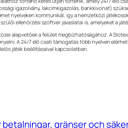
lathoz történő kérés útján történik, amely 24/7 élő csa
sági igazolvány, lakcímkigazolás, bankkivonat) szüksé
 német nyelveken kommunikál, így a nemzetközi játékos
 szülői ellenőrzési szoftver javaslatai is, amelyeket a j
zközei alapvetőek a felület megbízhatóságához. A Slote
ényelni. A 24/7 élő csati támogatás több nyelven elérhe
elős játék beállításaival kapcsolatban.
v betalningar, gränser och säke