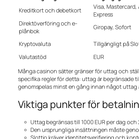
Visa, Mastercard,
Kreditkort och debetkort
Express
Direktöverföring och e-
Giropay, Sofort
plånbok
Kryptovaluta
Tillgängligt på Slo
Valutastöd
EUR
Många casinon sätter gränser för uttag och stäl
specifika regler för detta: uttag är begränsade
genomspelas minst en gång innan något uttag är 
Viktiga punkter för betaln
Uttag begränsas till 1000 EUR per dag och
Den ursprungliga insättningen måste genoms
Slottio kräver identitetsverifiering och ko