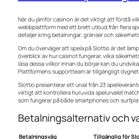
När du jämför casinon är det viktigt att förstå vi
webbplattform med ett brett utbud från flera sp
detaljer kring betalningar, gränser och säkerhet
Om du överväger att spela på Slottio är det lämpl
överblick av hur casinot fungerar, vilka säkerh
läsa dessa villkor innan du börjar kan du undvika
Plattformens supportteam är tillgängligt dygnet
Slottio presenterar ett urval från 23 spelleveran
viktigt att kontrollera huruvida spelurvalet mat
som fungerar på både smartphones och surfplat
Betalningsalternativ och va
Betalningsväg
Tillgänglig för Sl