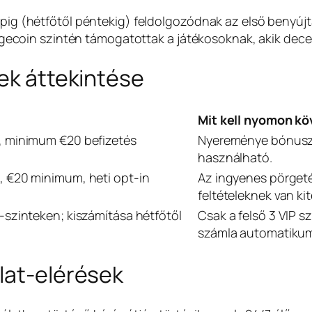
g (hétfőtől péntekig) feldolgozódnak az első benyújt
gecoin szintén támogatottak a játékosoknak, akik decen
lek áttekintése
Mit kell nyomon kö
, minimum €20 befizetés
Nyereménye bónusz e
használható.
, €20 minimum, heti opt-in
Az ingyenes pörget
feltételeknek van kit
-szinteken; kiszámítása hétfőtől
Csak a felső 3 VIP s
számla automatiku
lat-elérések