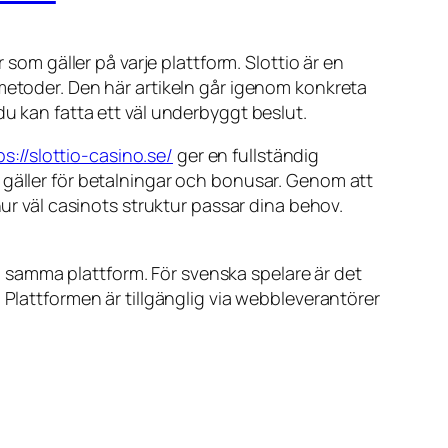
 som gäller på varje plattform. Slottio är en
smetoder. Den här artikeln går igenom konkreta
du kan fatta ett väl underbyggt beslut.
ps://slottio-casino.se/
ger en fullständig
 gäller för betalningar och bonusar. Genom att
hur väl casinots struktur passar dina behov.
och samma plattform. För svenska spelare är det
 Plattformen är tillgänglig via webbleverantörer