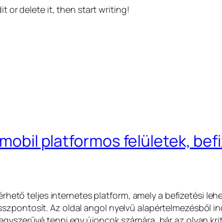
t or delete it, then start writing!
 mobil platformos felületek, be
lérhető teljes internetes platform, amely a befizetési le
zpontosít. Az oldal angol nyelvű alapértelmezésből indí
egyszerűvé tenni egy újoncok számára, bár az olyan krit