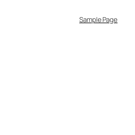
Sample Page