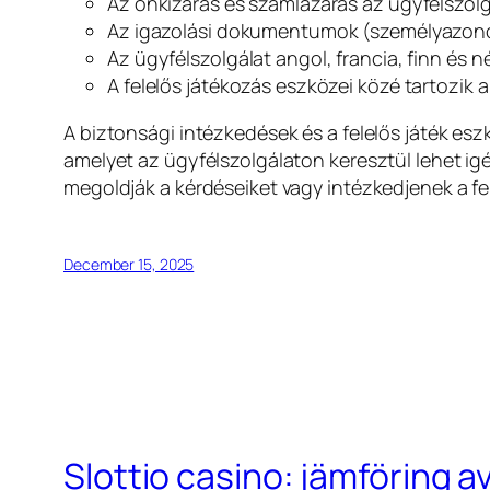
Az önkizárás és számlazárás az ügyfélszolgá
Az igazolási dokumentumok (személyazonos
Az ügyfélszolgálat angol, francia, finn és
A felelős játékozás eszközei közé tartozik a
A biztonsági intézkedések és a felelős játék es
amelyet az ügyfélszolgálaton keresztül lehet ig
megoldják a kérdéseiket vagy intézkedjenek a fel
December 15, 2025
Slottio casino: jämföring a