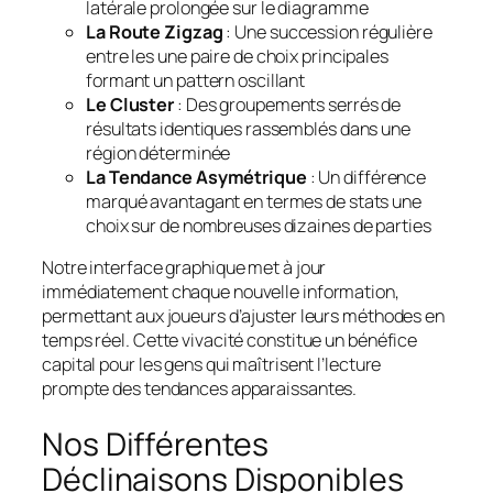
latérale prolongée sur le diagramme
La Route Zigzag
: Une succession régulière
entre les une paire de choix principales
formant un pattern oscillant
Le Cluster
: Des groupements serrés de
résultats identiques rassemblés dans une
région déterminée
La Tendance Asymétrique
: Un différence
marqué avantagant en termes de stats une
choix sur de nombreuses dizaines de parties
Notre interface graphique met à jour
immédiatement chaque nouvelle information,
permettant aux joueurs d’ajuster leurs méthodes en
temps réel. Cette vivacité constitue un bénéfice
capital pour les gens qui maîtrisent l’lecture
prompte des tendances apparaissantes.
Nos Différentes
Déclinaisons Disponibles