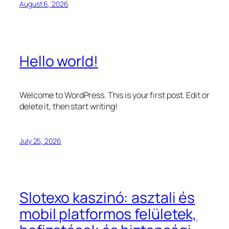
August 6, 2026
Hello world!
Welcome to WordPress. This is your first post. Edit or
delete it, then start writing!
July 25, 2026
Slotexo kaszinó: asztali és
mobil platformos felületek,