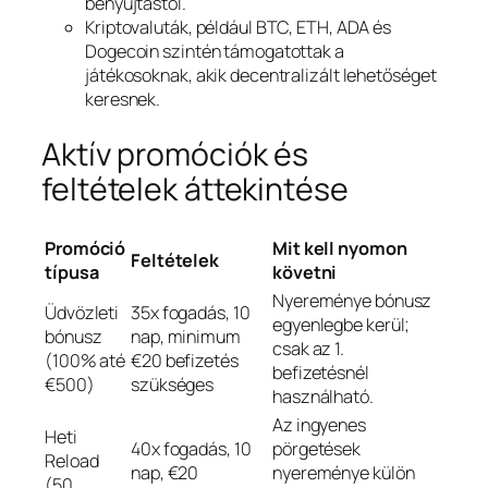
benyújtástól.
Kriptovaluták, például BTC, ETH, ADA és
Dogecoin szintén támogatottak a
játékosoknak, akik decentralizált lehetőséget
keresnek.
Aktív promóciók és
feltételek áttekintése
Promóció
Mit kell nyomon
Feltételek
típusa
követni
Nyereménye bónusz
Üdvözleti
35x fogadás, 10
egyenlegbe kerül;
bónusz
nap, minimum
csak az 1.
(100% até
€20 befizetés
befizetésnél
€500)
szükséges
használható.
Az ingyenes
Heti
40x fogadás, 10
pörgetések
Reload
nap, €20
nyereménye külön
(50