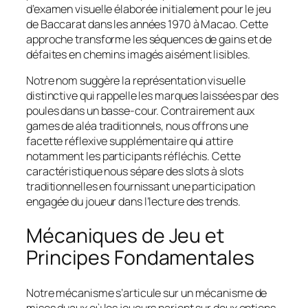
d’examen visuelle élaborée initialement pour le jeu
de Baccarat dans les années 1970 à Macao. Cette
approche transforme les séquences de gains et de
défaites en chemins imagés aisément lisibles.
Notre nom suggère la représentation visuelle
distinctive qui rappelle les marques laissées par des
poules dans un basse-cour. Contrairement aux
games de aléa traditionnels, nous offrons une
facette réflexive supplémentaire qui attire
notamment les participants réfléchis. Cette
caractéristique nous sépare des slots à slots
traditionnelles en fournissant une participation
engagée du joueur dans l’lecture des trends.
Mécaniques de Jeu et
Principes Fondamentales
Notre mécanisme s’articule sur un mécanisme de