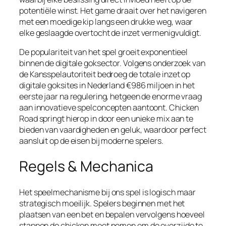
potentiële winst. Het game draait over het navigeren
met een moedige kip langs een drukke weg, waar
elke geslaagde overtocht de inzet vermenigvuldigt.
De populariteit van het spel groeit exponentieel
binnen de digitale goksector. Volgens onderzoek van
de Kansspelautoriteit bedroeg de totale inzet op
digitale goksites in Nederland €986 miljoen in het
eerste jaar na regulering, hetgeen de enorme vraag
aan innovatieve spelconcepten aantoont. Chicken
Road springt hierop in door een unieke mix aan te
bieden van vaardigheden en geluk, waardoor perfect
aansluit op de eisen bij moderne spelers.
Regels & Mechanica
Het speelmechanisme bij ons spel is logisch maar
strategisch moeilijk. Spelers beginnen met het
plaatsen van een bet en bepalen vervolgens hoeveel
stappen de chicken moet nemen om de overzijde te