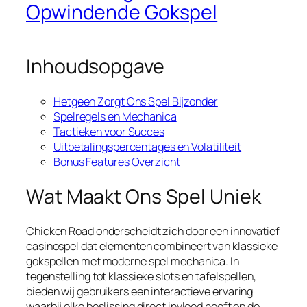
Opwindende Gokspel
Inhoudsopgave
Hetgeen Zorgt Ons Spel Bijzonder
Spelregels en Mechanica
Tactieken voor Succes
Uitbetalingspercentages en Volatiliteit
Bonus Features Overzicht
Wat Maakt Ons Spel Uniek
Chicken Road onderscheidt zich door een innovatief
casinospel dat elementen combineert van klassieke
gokspellen met moderne spel mechanica. In
tegenstelling tot klassieke slots en tafelspellen,
bieden wij gebruikers een interactieve ervaring
waarbij elke beslissing direct invloed heeft op de