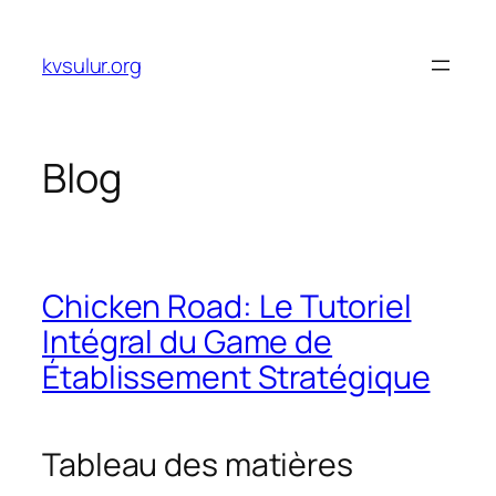
Skip
to
kvsulur.org
content
Blog
Chicken Road: Le Tutoriel
Intégral du Game de
Établissement Stratégique
Tableau des matières