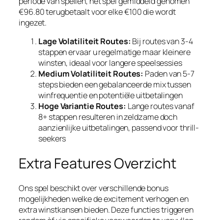
periode van spellen, het spel gemiddeld genomen
€96.80 terugbetaalt voor elke €100 die wordt
ingezet.
Lage Volatiliteit Routes:
Bij routes van 3-4
stappen ervaar u regelmatige maar kleinere
winsten, ideaal voor langere speelsessies
Medium Volatiliteit Routes:
Paden van 5-7
steps bieden een gebalanceerde mix tussen
winfrequentie en potentiële uitbetalingen
Hoge Variantie Routes:
Lange routes vanaf
8+ stappen resulteren in zeldzame doch
aanzienlijke uitbetalingen, passend voor thrill-
seekers
Extra Features Overzicht
Ons spel beschikt over verschillende bonus
mogelijkheden welke de excitement verhogen en
extra winstkansen bieden. Deze functies triggeren