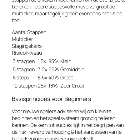
bereiken. Iedere succesvolle move vergroot de
multiplier, maar tegelijk groeit eveneens het risico
toe.
Aantal Stappen
Multiplier
Slagingskans
Risico Niveau
3 stappen
1.5x
85%
Klein
5 stappen
3.2x
65%
Gemiddeld
8 steps
8.5x
40%
Groot
12 stappen
25x
18%
Zeer Groot
Basisprincipes voor Beginners
Voor nieuwe spelers adviseren wij om klein te
beginnen en het speelsysteem grondig te leren
kennen. De kern tot succes ligt in het begrijpen van
de risk-reward verhouding & het aanpassen van je
tactiek volgens basis van uw bankroll.