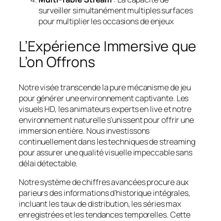
surveiller simultanément multiples surfaces
pour multiplier les occasions de enjeux
L’Expérience Immersive que
L’on Offrons
Notre visée transcende la pure mécanisme de jeu
pour générer une environnement captivante. Les
visuels HD, les animateurs experts en live et notre
environnement naturelle s’unissent pour offrir une
immersion entière. Nous investissons
continuellement dans les techniques de streaming
pour assurer une qualité visuelle impeccable sans
délai détectable.
Notre système de chiffres avancées procure aux
parieurs des informations d’historique intégrales,
incluant les taux de distribution, les séries max
enregistrées et les tendances temporelles. Cette