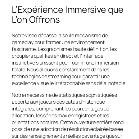
L’Expérience Immersive que
L’on Offrons
Notre visée dépasse la seule mécanisme de
gameplay pour former une environnement
fascinante. Les graphismes haute définition, les
croupiers qualifiés en direct et l’ interface
instinctive s’unissent pour fournir une immersion
totale. Nous allouons constamment dans les
technologies de streaming pour garantir une
excellence visuelle irréprochable sans délai notable.
Notre mécanisme de statistiques sophistiquées
apporte aux joueurs des datas d’historique
intégrales, comprenant les pourcentages de
allocation, les séries max enregistrées et les
orientations horaires. Cette ouverture entière rend
possible une adoption de résolution éclairée basée
sur des renseignements réelles davantage que sur