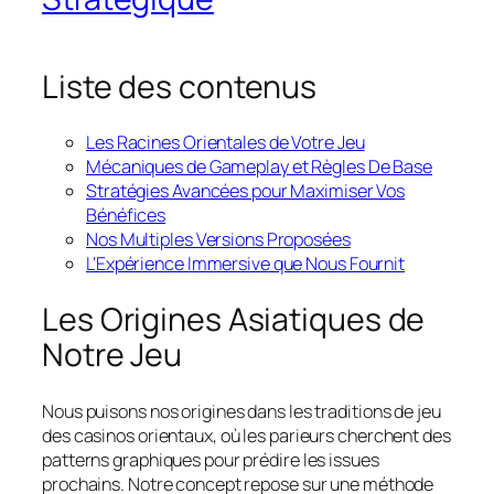
Liste des contenus
Les Racines Orientales de Votre Jeu
Mécaniques de Gameplay et Règles De Base
Stratégies Avancées pour Maximiser Vos
Bénéfices
Nos Multiples Versions Proposées
L’Expérience Immersive que Nous Fournit
Les Origines Asiatiques de
Notre Jeu
Nous puisons nos origines dans les traditions de jeu
des casinos orientaux, où les parieurs cherchent des
patterns graphiques pour prédire les issues
prochains. Notre concept repose sur une méthode