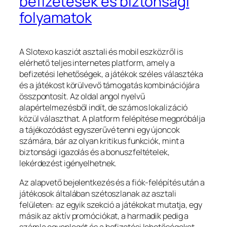
befizetések és biztonsági
folyamatok
A Slotexo kasziót asztali és mobil eszközről is
elérhető teljes internetes platform, amely a
befizetési lehetőségek, a játékok széles választéka
és a játékost körülvevő támogatás kombinációjára
összpontosít. Az oldal angol nyelvű
alapértelmezésből indít, de számos lokalizáció
közül választhat. A platform felépítése megpróbálja
a tájékozódást egyszerűvé tenni egy újoncok
számára, bár az olyan kritikus funkciók, mint a
biztonsági igazolás és a bonuszfeltételek,
lekérdezést igényelhetnek.
Az alapvető bejelentkezés és a fiók-felépítés után a
játékosok általában szétoszlanak az asztali
felületen: az egyik szekció a játékokat mutatja, egy
másik az aktív promóciókat, a harmadik pedig a