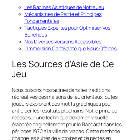
Les Racines Asiatiques de Notre Jeu
Mécanismes de Partie et Principes
Fondamentales
Tactiques Expertes pour Optimiser Vos
Bénéfices
Nos Diverses Versions Accessibles
L’Immersion Captivante que Nous Offrons
Les Sources d’Asie de Ce
Jeu
Nous puisons nos racines dans les traditions
récréatives des maisons de jeu orientaux, où les
joueurs explorent des motifs graphiques pour
anticiper les résultats prochains. Notre principe
repose sur une technique d’examen visuelle
élaborée originellement pour le Baccarat dans les
périodes 1970 à la ville de Macao. Cette méthode
change les suites de victoires et de pertes en