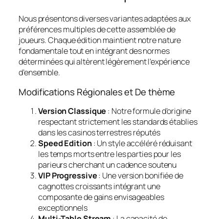
Nous présentons diverses variantes adaptées aux
préférences multiples de cette assemblée de
joueurs. Chaque édition maintient notre nature
fondamentale tout en intégrant des normes
déterminées qui altèrent légèrement l’expérience
d’ensemble.
Modifications Régionales et De thème
Version Classique
: Notre formule d’origine
respectant strictement les standards établies
dans les casinos terrestres réputés
Speed Edition
: Un style accéléré réduisant
les temps morts entre les parties pour les
parieurs cherchant un cadence soutenu
VIP Progressive
: Une version bonifiée de
cagnottes croissants intégrant une
composante de gains envisageables
exceptionnels
Multi-Table Stream
: La capacité de