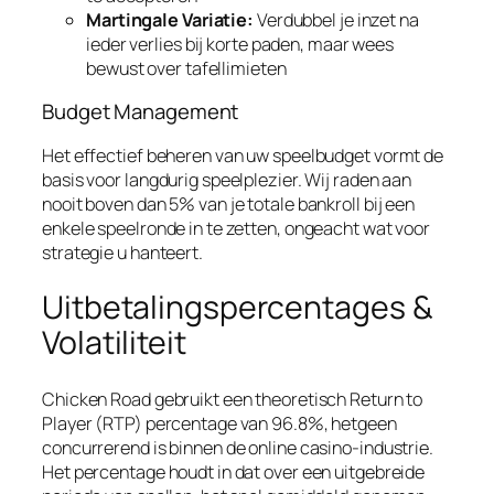
Martingale Variatie:
Verdubbel je inzet na
ieder verlies bij korte paden, maar wees
bewust over tafellimieten
Budget Management
Het effectief beheren van uw speelbudget vormt de
basis voor langdurig speelplezier. Wij raden aan
nooit boven dan 5% van je totale bankroll bij een
enkele speelronde in te zetten, ongeacht wat voor
strategie u hanteert.
Uitbetalingspercentages &
Volatiliteit
Chicken Road gebruikt een theoretisch Return to
Player (RTP) percentage van 96.8%, hetgeen
concurrerend is binnen de online casino-industrie.
Het percentage houdt in dat over een uitgebreide