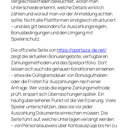
Vergleichsleitfaden beleuchtet, woran man
Unterschiede erkennt, welche Details wirklich
zählen und worauf man vor der Anmeldung achten
sollte. Nicht alle Plattformen sind gleich strukturiert
– und das gilt besonders für Auszahlungsregeln,
Bonusbedingungen und den Umgang mit
Spielerschutz.
Die offizielle Seite von
https://sportaza-de.net/
zeigt die aktuellen Bonusangebote, verfügbaren
Zahlungsmethoden und das Spielportfolio. Dort
lassen sich auch die genauen Konditionen einsehen
– etwa die Gültigkeitsdauer von Bonusguthaben
oder die Fristen für Auszahlungen nach einer
Anfrage. Wer vorab die eigene Zahlungsmethode
prüft, erspart sich Überraschungen später. Ein
häufig übersehener Punkt ist die Verifizierung: Viele
Spieler unterschätzen, dass sie vor jeder
Auszahlung Dokumente einreichen müssen. Die
Seite führt auf, welche Unterlagen verlangt werden
– von Personalausweis über Kontoauszüge bis hin zu