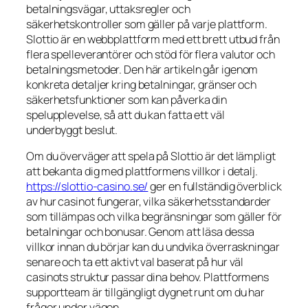
betalningsvägar, uttaksregler och
säkerhetskontroller som gäller på varje plattform.
Slottio är en webbplattform med ett brett utbud från
flera spelleverantörer och stöd för flera valutor och
betalningsmetoder. Den här artikeln går igenom
konkreta detaljer kring betalningar, gränser och
säkerhetsfunktioner som kan påverka din
spelupplevelse, så att du kan fatta ett väl
underbyggt beslut.
Om du överväger att spela på Slottio är det lämpligt
att bekanta dig med plattformens villkor i detalj.
https://slottio-casino.se/
ger en fullständig överblick
av hur casinot fungerar, vilka säkerhetsstandarder
som tillämpas och vilka begränsningar som gäller för
betalningar och bonusar. Genom att läsa dessa
villkor innan du börjar kan du undvika överraskningar
senare och ta ett aktivt val baserat på hur väl
casinots struktur passar dina behov. Plattformens
supportteam är tillgängligt dygnet runt om du har
frågor under vägen.