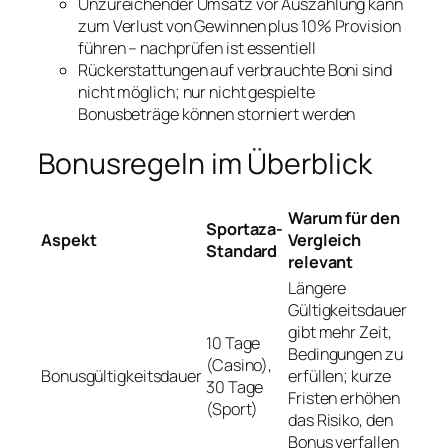
Unzureichender Umsatz vor Auszahlung kann
zum Verlust von Gewinnen plus 10% Provision
führen – nachprüfen ist essentiell
Rückerstattungen auf verbrauchte Boni sind
nicht möglich; nur nicht gespielte
Bonusbeträge können storniert werden
Bonusregeln im Überblick
Warum für den
Sportaza-
Aspekt
Vergleich
Standard
relevant
Längere
Gültigkeitsdauer
gibt mehr Zeit,
10 Tage
Bedingungen zu
(Casino),
Bonusgültigkeitsdauer
erfüllen; kurze
30 Tage
Fristen erhöhen
(Sport)
das Risiko, den
Bonus verfallen