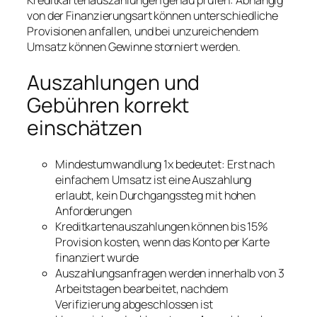
Kreditkartenauszahlungen genau prüfen: Abhängig
von der Finanzierungsart können unterschiedliche
Provisionen anfallen, und bei unzureichendem
Umsatz können Gewinne storniert werden.
Auszahlungen und
Gebühren korrekt
einschätzen
Mindestumwandlung 1x bedeutet: Erst nach
einfachem Umsatz ist eine Auszahlung
erlaubt, kein Durchgangssteg mit hohen
Anforderungen
Kreditkartenauszahlungen können bis 15%
Provision kosten, wenn das Konto per Karte
finanziert wurde
Auszahlungsanfragen werden innerhalb von 3
Arbeitstagen bearbeitet, nachdem
Verifizierung abgeschlossen ist