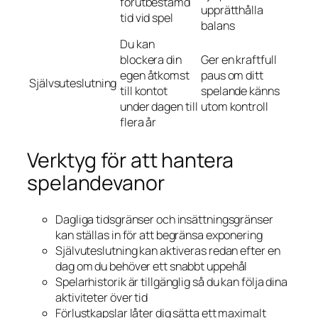
förutbestämd
upprätthålla
tid vid spel
balans
Du kan
blockera din
Ger en kraftfull
egen åtkomst
paus om ditt
Självsuteslutning
till kontot
spelande känns
under dagen till
utom kontroll
flera år
Verktyg för att hantera
spelandevanor
Dagliga tidsgränser och insättningsgränser
kan ställas in för att begränsa exponering
Självuteslutning kan aktiveras redan efter en
dag om du behöver ett snabbt uppehål
Spelarhistorik är tillgänglig så du kan följa dina
aktiviteter över tid
Förlustkapslar låter dig sätta ett maximalt