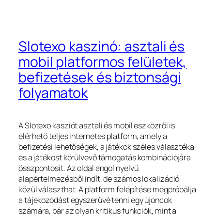
Slotexo kaszinó: asztali és
mobil platformos felületek,
befizetések és biztonsági
folyamatok
A Slotexo kasziót asztali és mobil eszközről is
elérhető teljes internetes platform, amely a
befizetési lehetőségek, a játékok széles választéka
és a játékost körülvevő támogatás kombinációjára
összpontosít. Az oldal angol nyelvű
alapértelmezésből indít, de számos lokalizáció
közül választhat. A platform felépítése megpróbálja
a tájékozódást egyszerűvé tenni egy újoncok
számára, bár az olyan kritikus funkciók, mint a