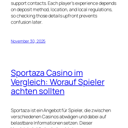
support contacts. Each player’s experience depends
on deposit method, location, and local regulations,
so checking those details upfront prevents
confusion later.
November 30, 2025
Sportaza Casino im
Vergleich: Worauf Spieler
achten sollten
Sportaza ist ein Angebot für Spieler, die zwischen
verschiedenen Casinos abwägen und dabei auf
belastbare Informationen setzen. Dieser