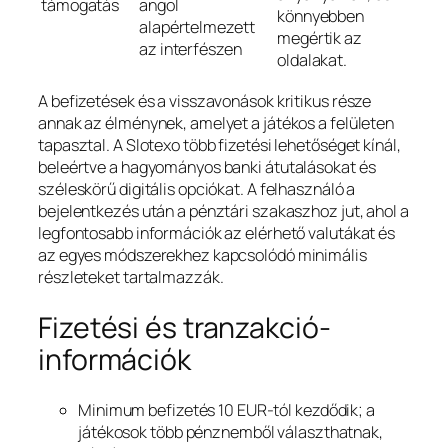
támogatás
angol
könnyebben
alapértelmezett
megértik az
az interfészen
oldalakat.
A befizetések és a visszavonások kritikus része
annak az élménynek, amelyet a játékos a felületen
tapasztal. A Slotexo több fizetési lehetőséget kínál,
beleértve a hagyományos banki átutalásokat és
széleskörű digitális opciókat. A felhasználó a
bejelentkezés után a pénztári szakaszhoz jut, ahol a
legfontosabb információk az elérhető valutákat és
az egyes módszerekhez kapcsolódó minimális
részleteket tartalmazzák.
Fizetési és tranzakció-
információk
Minimum befizetés 10 EUR-tól kezdődik; a
játékosok több pénznemből választhatnak,