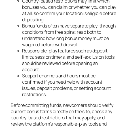
Country-based restrictions may limit which
bonuses you can claim or whether you can play
at all, so confirm your location is eligible before
depositing.
Bonus funds often have separate play-through
conditions from free spins; read both to
understand how long bonus money must be
wagered before withdrawal.
Responsible-play features such as deposit
limits, session timers, and self-exclusion tools
should be reviewed before opening an
account.
Support channels and hours must be
confirmed if you need help with account
issues, deposit problems, or setting account
restrictions.
Before committing funds, newcomers should verify
current bonus terms directly on the site, check any
country-based restrictions that may apply, and
review the platform’s responsible-play tools and