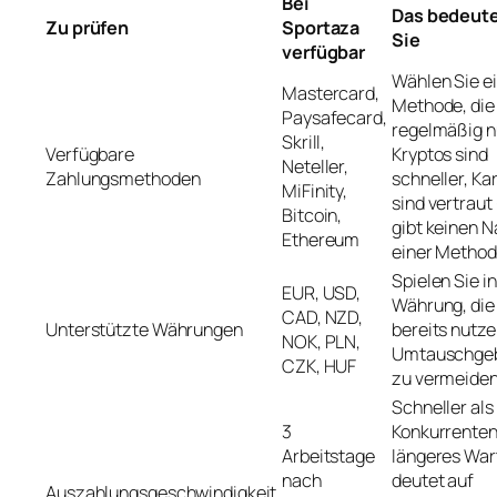
Bei
Das bedeute
Zu prüfen
Sportaza
Sie
verfügbar
Wählen Sie e
Mastercard,
Methode, die
Paysafecard,
regelmäßig n
Skrill,
Verfügbare
Kryptos sind
Neteller,
Zahlungsmethoden
schneller, Ka
MiFinity,
sind vertraut
Bitcoin,
gibt keinen N
Ethereum
einer Metho
Spielen Sie in
EUR, USD,
Währung, die
CAD, NZD,
Unterstützte Währungen
bereits nutz
NOK, PLN,
Umtauschge
CZK, HUF
zu vermeide
Schneller als 
3
Konkurrenten
Arbeitstage
längeres War
nach
deutet auf
Auszahlungsgeschwindigkeit