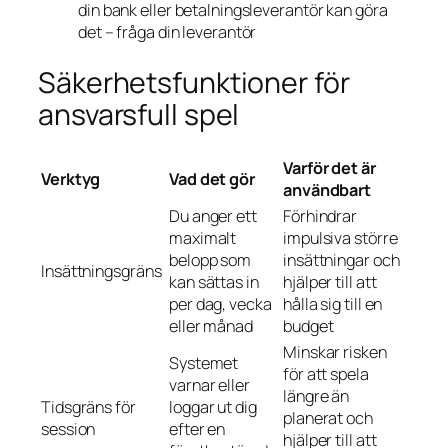
din bank eller betalningsleverantör kan göra
det – fråga din leverantör
Säkerhetsfunktioner för
ansvarsfull spel
Varför det är
Verktyg
Vad det gör
användbart
Du anger ett
Förhindrar
maximalt
impulsiva större
belopp som
insättningar och
Insättningsgräns
kan sättas in
hjälper till att
per dag, vecka
hålla sig till en
eller månad
budget
Minskar risken
Systemet
för att spela
varnar eller
längre än
Tidsgräns för
loggar ut dig
planerat och
session
efter en
hjälper till att