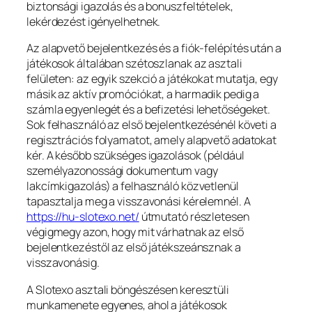
biztonsági igazolás és a bonuszfeltételek,
lekérdezést igényelhetnek.
Az alapvető bejelentkezés és a fiók-felépítés után a
játékosok általában szétoszlanak az asztali
felületen: az egyik szekció a játékokat mutatja, egy
másik az aktív promóciókat, a harmadik pedig a
számla egyenlegét és a befizetési lehetőségeket.
Sok felhasználó az első bejelentkezésénél követi a
regisztrációs folyamatot, amely alapvető adatokat
kér. A később szükséges igazolások (például
személyazonossági dokumentum vagy
lakcímkigazolás) a felhasználó közvetlenül
tapasztalja meg a visszavonási kérelemnél. A
https://hu-slotexo.net/
útmutató részletesen
végigmegy azon, hogy mit várhatnak az első
bejelentkezéstől az első játékszeánsznak a
visszavonásig.
A Slotexo asztali böngészésen keresztüli
munkamenete egyenes, ahol a játékosok