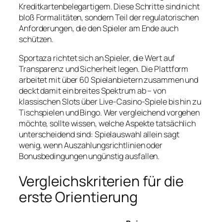
Kreditkartenbelegartigem. Diese Schritte sind nicht
bloß Formalitäten, sondern Teil der regulatorischen
Anforderungen, die den Spieler am Ende auch
schützen.
Sportaza richtet sich an Spieler, die Wert auf
Transparenz und Sicherheit legen. Die Plattform
arbeitet mit über 60 Spielanbietern zusammen und
deckt damit ein breites Spektrum ab – von
klassischen Slots über Live-Casino-Spiele bis hin zu
Tischspielen und Bingo. Wer vergleichend vorgehen
möchte, sollte wissen, welche Aspekte tatsächlich
unterscheidend sind: Spielauswahl allein sagt
wenig, wenn Auszahlungsrichtlinien oder
Bonusbedingungen ungünstig ausfallen.
Vergleichskriterien für die
erste Orientierung