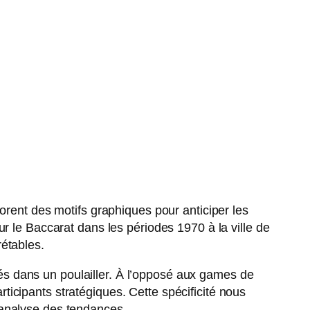
orent des motifs graphiques pour anticiper les
r le Baccarat dans les périodes 1970 à la ville de
étables.
acés dans un poulailler. À l’opposé aux games de
icipants stratégiques. Cette spécificité nous
’analyse des tendances.