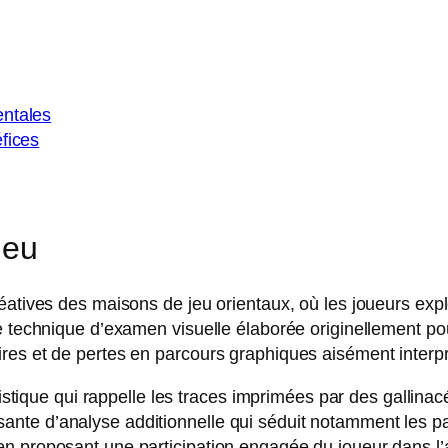
entales
fices
Jeu
éatives des maisons de jeu orientaux, où les joueurs expl
e technique d’examen visuelle élaborée originellement pou
res et de pertes en parcours graphiques aisément interpr
éristique qui rappelle les traces imprimées par des gallin
te d’analyse additionnelle qui séduit notamment les part
en proposant une participation engagée du joueur dans l