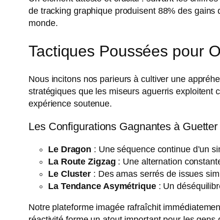
de tracking graphique produisent 88% des gains 
monde.
Tactiques Poussées pour Op
Nous incitons nos parieurs à cultiver une appréh
stratégiques que les miseurs aguerris exploitent
expérience soutenue.
Les Configurations Gagnantes à Guetter
Le Dragon
: Une séquence continue d’un simi
La Route Zigzag
: Une alternation constante
Le Cluster
: Des amas serrés de issues simi
La Tendance Asymétrique
: Un déséquilibr
Notre plateforme imagée rafraîchit immédiatement
réactivité forme un atout important pour les gens 