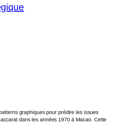
égique
patterns graphiques pour prédire les issues
 Baccarat dans les années 1970 à Macao. Cette