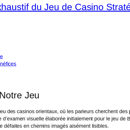
haustif du Jeu de Casino Strat
se
néfices
 Notre Jeu
jeu des casinos orientaux, où les parieurs cherchent des 
 d’examen visuelle élaborée initialement pour le jeu de
e défaites en chemins imagés aisément lisibles.