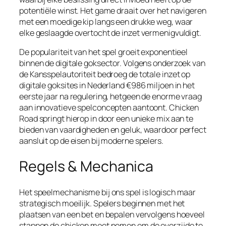
potentiële winst. Het game draait over het navigeren
met een moedige kip langs een drukke weg, waar
elke geslaagde overtocht de inzet vermenigvuldigt.
De populariteit van het spel groeit exponentieel
binnen de digitale goksector. Volgens onderzoek van
de Kansspelautoriteit bedroeg de totale inzet op
digitale goksites in Nederland €986 miljoen in het
eerste jaar na regulering, hetgeen de enorme vraag
aan innovatieve spelconcepten aantoont. Chicken
Road springt hierop in door een unieke mix aan te
bieden van vaardigheden en geluk, waardoor perfect
aansluit op de eisen bij moderne spelers.
Regels & Mechanica
Het speelmechanisme bij ons spel is logisch maar
strategisch moeilijk. Spelers beginnen met het
plaatsen van een bet en bepalen vervolgens hoeveel
stappen de chicken moet nemen om de overzijde te