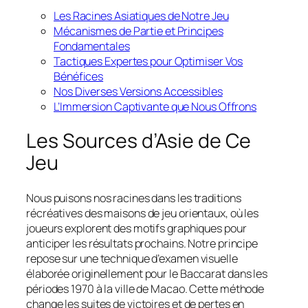
Les Racines Asiatiques de Notre Jeu
Mécanismes de Partie et Principes
Fondamentales
Tactiques Expertes pour Optimiser Vos
Bénéfices
Nos Diverses Versions Accessibles
L’Immersion Captivante que Nous Offrons
Les Sources d’Asie de Ce
Jeu
Nous puisons nos racines dans les traditions
récréatives des maisons de jeu orientaux, où les
joueurs explorent des motifs graphiques pour
anticiper les résultats prochains. Notre principe
repose sur une technique d’examen visuelle
élaborée originellement pour le Baccarat dans les
périodes 1970 à la ville de Macao. Cette méthode
change les suites de victoires et de pertes en