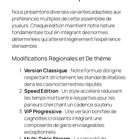
Nous présentons diverses variantes adaptées aux
préférences multiples de cette assemblée de
joueurs. Chaque édition maintient notre nature
fondamentale tout en intégrant des normes
déterminées qui altèrent légèrement l’expérience
d’ensemble.
Modifications Régionales et De thème
Version Classique
: Notre formule d’origine
respectant strictement les standards établies
dans les casinos terrestres réputés
Speed Edition
: Un style accéléré réduisant
les temps morts entre les parties pour les
parieurs cherchant un cadence soutenu
VIP Progressive
: Une version bonifiée de
cagnottes croissants intégrant une
composante de gains envisageables
exceptionnels
Multi-Table Stream
: La capacité de