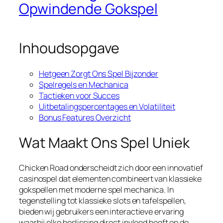
Opwindende Gokspel
Inhoudsopgave
Hetgeen Zorgt Ons Spel Bijzonder
Spelregels en Mechanica
Tactieken voor Succes
Uitbetalingspercentages en Volatiliteit
Bonus Features Overzicht
Wat Maakt Ons Spel Uniek
Chicken Road onderscheidt zich door een innovatief
casinospel dat elementen combineert van klassieke
gokspellen met moderne spel mechanica. In
tegenstelling tot klassieke slots en tafelspellen,
bieden wij gebruikers een interactieve ervaring
waarbij elke beslissing direct invloed heeft op de