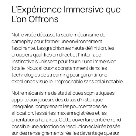
L’Expérience Immersive que
L’on Offrons
Notre visée dépasse la seule mécanisme de
gameplay pour former une environnement
fascinante. Les graphismes haute définition, les
croupiers qualifiés en direct et l’ interface
instinctive s’unissent pour fournir une immersion
totale. Nous allouons constamment dans les
technologies de streaming pour garantir une
excellence visuelle irréprochable sans délai notable.
Notre mécanisme de statistiques sophistiquées
apporte aux joueurs des datas d’historique
intégrales, comprenant les pourcentages de
allocation, les séries max enregistrées et les
orientations horaires. Cette ouverture entière rend
possible une adoption de résolution éclairée basée
sur des renseignements réelles davantage que sur