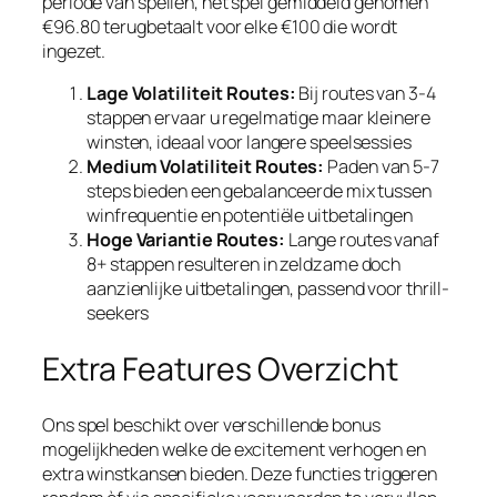
periode van spellen, het spel gemiddeld genomen
€96.80 terugbetaalt voor elke €100 die wordt
ingezet.
Lage Volatiliteit Routes:
Bij routes van 3-4
stappen ervaar u regelmatige maar kleinere
winsten, ideaal voor langere speelsessies
Medium Volatiliteit Routes:
Paden van 5-7
steps bieden een gebalanceerde mix tussen
winfrequentie en potentiële uitbetalingen
Hoge Variantie Routes:
Lange routes vanaf
8+ stappen resulteren in zeldzame doch
aanzienlijke uitbetalingen, passend voor thrill-
seekers
Extra Features Overzicht
Ons spel beschikt over verschillende bonus
mogelijkheden welke de excitement verhogen en
extra winstkansen bieden. Deze functies triggeren