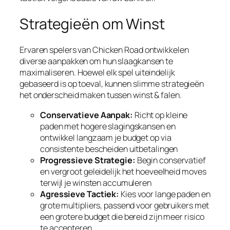
Strategieën om Winst
Ervaren spelers van Chicken Road ontwikkelen
diverse aanpakken om hun slaagkansen te
maximaliseren. Hoewel elk spel uiteindelijk
gebaseerd is op toeval, kunnen slimme strategieën
het onderscheid maken tussen winst & falen.
Conservatieve Aanpak:
Richt op kleine
paden met hogere slagingskansen en
ontwikkel langzaam je budget op via
consistente bescheiden uitbetalingen
Progressieve Strategie:
Begin conservatief
en vergroot geleidelijk het hoeveelheid moves
terwijl je winsten accumuleren
Agressieve Tactiek:
Kies voor lange paden en
grote multipliers, passend voor gebruikers met
een grotere budget die bereid zijn meer risico
te accepteren