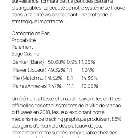
surveillance, formant petit à petit des patterns
distinguables. La beauté de notre système se trouve
dans la facilité visible cachant une profondeur
stratégique importante.
Catégorie de Pari
Probabilité
Paiement
Edge Casino
Banker (Bank)
50.68%
0.95:1
1.06%
Player (Joueur)
49.32%
1:1
1.24%
Tie (Match nul)
9.52%
8:1
14.36%
Paires Annexes
7.47%
11:1
10.36%
Un élément attesté et crucial : suivant les chiffres
officielles des établissements de la ville de Macao
diffusées en 2018, les jeux exploitant notre
mécanisme de tracking graphique produisent 88%
des gains d’ensemble des plateaux de jeu,
démontrant notre succès remarquable chez des