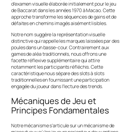
d’examen visuelle élaborée initialement pour le jeu
de Baccarat dans les années 1970 à Macao. Cette
approche transforme les séquences de gains et de
défaites en chemins imagés aisément lisibles.
Notre nom suggère la représentation visuelle
distinctive qui rappelle les marques laissées par des
poules dans un basse-cour. Contrairement aux
games de aléa traditionnels, nous offrons une
facette réflexive supplémentaire qui attire
notamment les participants réfléchis. Cette
caractéristique nous sépare des slots à slots
traditionnelles en fournissant une participation
engagée du joueur dans l’lecture des trends.
Mécaniques de Jeu et
Principes Fondamentales
Notre mécanisme s’articule sur un mécanisme de