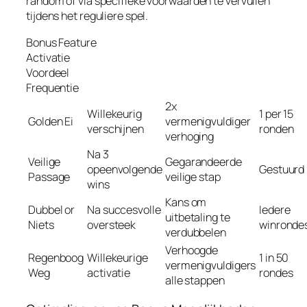
random òf via specifieke voorwaarden te vervullen
tijdens het reguliere spel.
Bonus Feature
Activatie
Voordeel
Frequentie
2x
Willekeurig
1 per 15
Golden Ei
vermenigvuldiger
verschijnen
ronden
verhoging
Na 3
Veilige
Gegarandeerde
opeenvolgende
Gestuurd
Passage
veilige stap
wins
Kans om
Dubbel or
Na succesvolle
Iedere
uitbetaling te
Niets
oversteek
winronde
verdubbelen
Verhoogde
Regenboog
Willekeurige
1 in 50
vermenigvuldigers
Weg
activatie
rondes
alle stappen