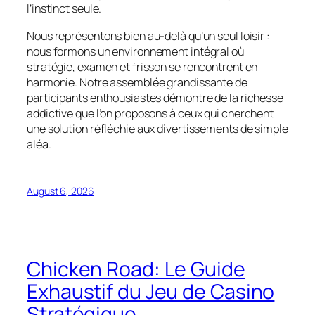
l’instinct seule.
Nous représentons bien au-delà qu’un seul loisir :
nous formons un environnement intégral où
stratégie, examen et frisson se rencontrent en
harmonie. Notre assemblée grandissante de
participants enthousiastes démontre de la richesse
addictive que l’on proposons à ceux qui cherchent
une solution réfléchie aux divertissements de simple
aléa.
August 6, 2026
Chicken Road: Le Guide
Exhaustif du Jeu de Casino
Stratégique