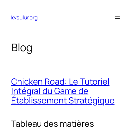
Skip
to
kvsulur.org
content
Blog
Chicken Road: Le Tutoriel
Intégral du Game de
Établissement Stratégique
Tableau des matières