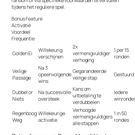
random òf via specifieke voorwaarden te vervullen
tijdens het reguliere spel.
Bonus Feature
Activatie
Voordeel
Frequentie
2x
Willekeurig
1 per 15
Golden Ei
vermenigvuldiger
verschijnen
ronden
verhoging
Na 3
Veilige
Gegarandeerde
opeenvolgende
Gestuurd
Passage
veilige stap
wins
Kans om
Dubbel or
Na succesvolle
Iedere
uitbetaling te
Niets
oversteek
winronde
verdubbelen
Verhoogde
Regenboog
Willekeurige
1 in 50
vermenigvuldigers
Weg
activatie
rondes
alle stappen