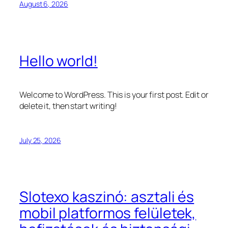
August 6, 2026
Hello world!
Welcome to WordPress. This is your first post. Edit or
delete it, then start writing!
July 25, 2026
Slotexo kaszinó: asztali és
mobil platformos felületek,