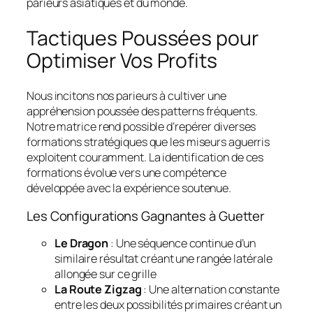
parieurs asiatiques et du monde.
Tactiques Poussées pour
Optimiser Vos Profits
Nous incitons nos parieurs à cultiver une
appréhension poussée des patterns fréquents.
Notre matrice rend possible d’repérer diverses
formations stratégiques que les miseurs aguerris
exploitent couramment. La identification de ces
formations évolue vers une compétence
développée avec la expérience soutenue.
Les Configurations Gagnantes à Guetter
Le Dragon
: Une séquence continue d’un
similaire résultat créant une rangée latérale
allongée sur ce grille
La Route Zigzag
: Une alternation constante
entre les deux possibilités primaires créant un