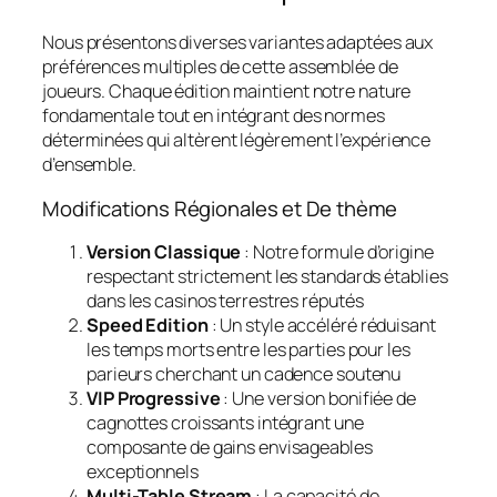
Nous présentons diverses variantes adaptées aux
préférences multiples de cette assemblée de
joueurs. Chaque édition maintient notre nature
fondamentale tout en intégrant des normes
déterminées qui altèrent légèrement l’expérience
d’ensemble.
Modifications Régionales et De thème
Version Classique
: Notre formule d’origine
respectant strictement les standards établies
dans les casinos terrestres réputés
Speed Edition
: Un style accéléré réduisant
les temps morts entre les parties pour les
parieurs cherchant un cadence soutenu
VIP Progressive
: Une version bonifiée de
cagnottes croissants intégrant une
composante de gains envisageables
exceptionnels
Multi-Table Stream
: La capacité de