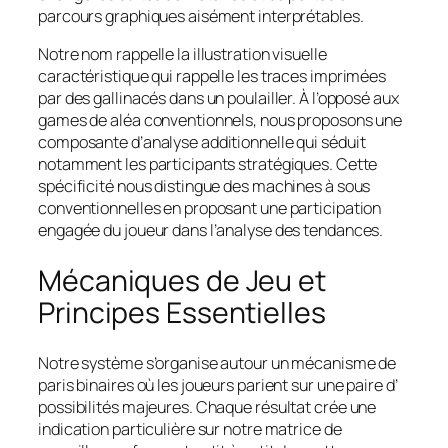
parcours graphiques aisément interprétables.
Notre nom rappelle la illustration visuelle
caractéristique qui rappelle les traces imprimées
par des gallinacés dans un poulailler. À l’opposé aux
games de aléa conventionnels, nous proposons une
composante d’analyse additionnelle qui séduit
notamment les participants stratégiques. Cette
spécificité nous distingue des machines à sous
conventionnelles en proposant une participation
engagée du joueur dans l’analyse des tendances.
Mécaniques de Jeu et
Principes Essentielles
Notre système s’organise autour un mécanisme de
paris binaires où les joueurs parient sur une paire d’
possibilités majeures. Chaque résultat crée une
indication particulière sur notre matrice de