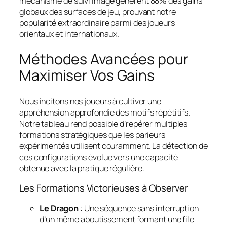
mécanisme de suivi imagé génèrent 88% des gains
globaux des surfaces de jeu, prouvant notre
popularité extraordinaire parmi des joueurs
orientaux et internationaux.
Méthodes Avancées pour
Maximiser Vos Gains
Nous incitons nos joueurs à cultiver une
appréhension approfondie des motifs répétitifs.
Notre tableau rend possible d’repérer multiples
formations stratégiques que les parieurs
expérimentés utilisent couramment. La détection de
ces configurations évolue vers une capacité
obtenue avec la pratique régulière.
Les Formations Victorieuses à Observer
Le Dragon
: Une séquence sans interruption
d’un même aboutissement formant une file