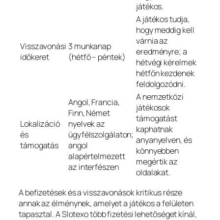
játékos.
A játékos tudja,
hogy meddig kell
várnia az
Visszavonási
3 munkanap
eredményre; a
időkeret
(hétfő – péntek)
hétvégi kérelmek
hétfőn kezdenek
feldolgozódni.
A nemzetközi
Angol, Francia,
játékosok
Finn, Német
támogatást
Lokalizáció
nyelvek az
kaphatnak
és
ügyfélszolgálaton;
anyanyelven, és
támogatás
angol
könnyebben
alapértelmezett
megértik az
az interfészen
oldalakat.
A befizetések és a visszavonások kritikus része
annak az élménynek, amelyet a játékos a felületen
tapasztal. A Slotexo több fizetési lehetőséget kínál,