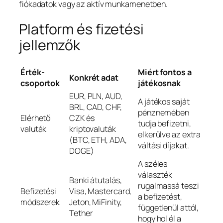
fiókadatok vagy az aktív munkamenetben.
Platform és fizetési
jellemzők
Érték-
Miért fontos a
Konkrét adat
csoportok
játékosnak
EUR, PLN, AUD,
A játékos saját
BRL, CAD, CHF,
pénznemében
Elérhető
CZK és
tudja befizetni,
valuták
kriptovaluták
elkerülve az extra
(BTC, ETH, ADA,
váltási díjakat.
DOGE)
A széles
választék
Banki átutalás,
rugalmassá teszi
Befizetési
Visa, Mastercard,
a befizetést,
módszerek
Jeton, MiFinity,
függetlenül attól,
Tether
hogy hol él a