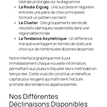
latérale prolongée sur le diagramme
La Route Zigzag
: Une succession régulière
entre les une paire de choix principales
formant un pattern oscillant
Le Cluster
: Des groupements serrés de
résultats identiques rassemblés dans une
région déterminée
La Tendance Asymétrique
: Un différence
marqué avantagant en termes de stats une
choix sur de nombreuses dizaines de parties
Notre interface graphique met à jour
immédiatement chaque nouvelle information,
permettant aux joueurs d’ajuster leurs méthodes en
temps réel. Cette vivacité constitue un bénéfice
capital pour les gens qui maîtrisent l’lecture
prompte des tendances apparaissantes.
Nos Différentes
Déclinaisons Disponibles