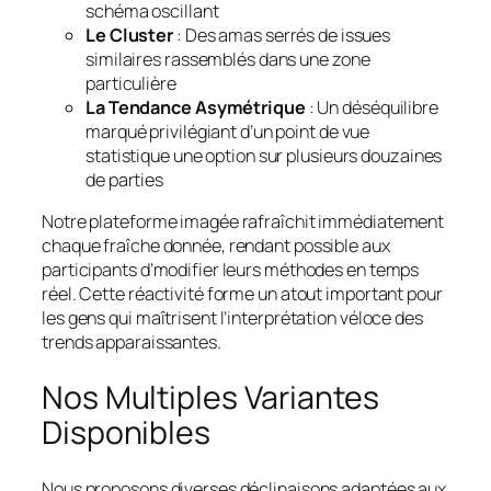
schéma oscillant
Le Cluster
: Des amas serrés de issues
similaires rassemblés dans une zone
particulière
La Tendance Asymétrique
: Un déséquilibre
marqué privilégiant d’un point de vue
statistique une option sur plusieurs douzaines
de parties
Notre plateforme imagée rafraîchit immédiatement
chaque fraîche donnée, rendant possible aux
participants d’modifier leurs méthodes en temps
réel. Cette réactivité forme un atout important pour
les gens qui maîtrisent l’interprétation véloce des
trends apparaissantes.
Nos Multiples Variantes
Disponibles
Nous proposons diverses déclinaisons adaptées aux