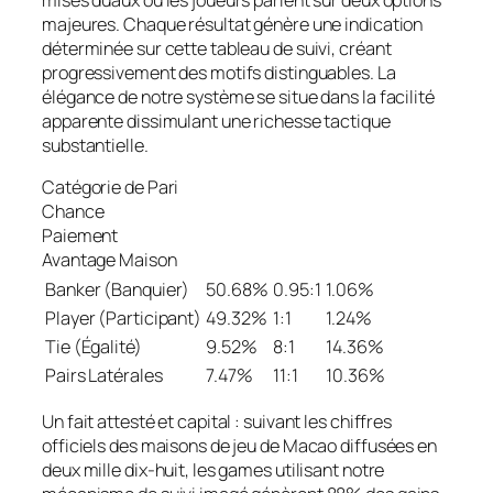
mises duaux où les joueurs parient sur deux options
majeures. Chaque résultat génère une indication
déterminée sur cette tableau de suivi, créant
progressivement des motifs distinguables. La
élégance de notre système se situe dans la facilité
apparente dissimulant une richesse tactique
substantielle.
Catégorie de Pari
Chance
Paiement
Avantage Maison
Banker (Banquier)
50.68%
0.95:1
1.06%
Player (Participant)
49.32%
1:1
1.24%
Tie (Égalité)
9.52%
8:1
14.36%
Pairs Latérales
7.47%
11:1
10.36%
Un fait attesté et capital : suivant les chiffres
officiels des maisons de jeu de Macao diffusées en
deux mille dix-huit, les games utilisant notre