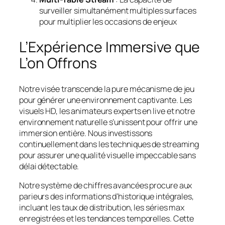
surveiller simultanément multiples surfaces
pour multiplier les occasions de enjeux
L’Expérience Immersive que
L’on Offrons
Notre visée transcende la pure mécanisme de jeu
pour générer une environnement captivante. Les
visuels HD, les animateurs experts en live et notre
environnement naturelle s’unissent pour offrir une
immersion entière. Nous investissons
continuellement dans les techniques de streaming
pour assurer une qualité visuelle impeccable sans
délai détectable.
Notre système de chiffres avancées procure aux
parieurs des informations d’historique intégrales,
incluant les taux de distribution, les séries max
enregistrées et les tendances temporelles. Cette