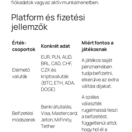
fiókadatok vagy az aktív munkamenetben.
Platform és fizetési
jellemzők
Érték-
Miért fontos a
Konkrét adat
csoportok
játékosnak
EUR, PLN, AUD,
A játékos saját
BRL, CAD, CHF,
pénznemében
Elérhető
CZK és
tudja befizetni,
valuták
kriptovaluták
elkerülve az extra
(BTC, ETH, ADA,
váltási díjakat.
DOGE)
A széles
választék
Banki átutalás,
rugalmassá teszi
Befizetési
Visa, Mastercard,
a befizetést,
módszerek
Jeton, MiFinity,
függetlenül attól,
Tether
hogy hol él a