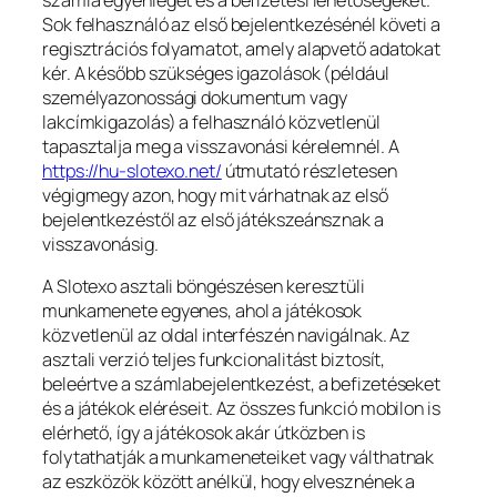
számla egyenlegét és a befizetési lehetőségeket.
Sok felhasználó az első bejelentkezésénél követi a
regisztrációs folyamatot, amely alapvető adatokat
kér. A később szükséges igazolások (például
személyazonossági dokumentum vagy
lakcímkigazolás) a felhasználó közvetlenül
tapasztalja meg a visszavonási kérelemnél. A
https://hu-slotexo.net/
útmutató részletesen
végigmegy azon, hogy mit várhatnak az első
bejelentkezéstől az első játékszeánsznak a
visszavonásig.
A Slotexo asztali böngészésen keresztüli
munkamenete egyenes, ahol a játékosok
közvetlenül az oldal interfészén navigálnak. Az
asztali verzió teljes funkcionalitást biztosít,
beleértve a számlabejelentkezést, a befizetéseket
és a játékok eléréseit. Az összes funkció mobilon is
elérhető, így a játékosok akár útközben is
folytathatják a munkameneteiket vagy válthatnak
az eszközök között anélkül, hogy elvesznének a