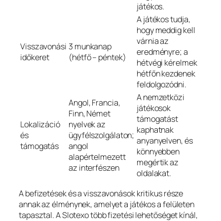
játékos.
A játékos tudja,
hogy meddig kell
várnia az
Visszavonási
3 munkanap
eredményre; a
időkeret
(hétfő – péntek)
hétvégi kérelmek
hétfőn kezdenek
feldolgozódni.
A nemzetközi
Angol, Francia,
játékosok
Finn, Német
támogatást
Lokalizáció
nyelvek az
kaphatnak
és
ügyfélszolgálaton;
anyanyelven, és
támogatás
angol
könnyebben
alapértelmezett
megértik az
az interfészen
oldalakat.
A befizetések és a visszavonások kritikus része
annak az élménynek, amelyet a játékos a felületen
tapasztal. A Slotexo több fizetési lehetőséget kínál,