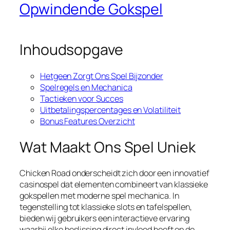
Opwindende Gokspel
Inhoudsopgave
Hetgeen Zorgt Ons Spel Bijzonder
Spelregels en Mechanica
Tactieken voor Succes
Uitbetalingspercentages en Volatiliteit
Bonus Features Overzicht
Wat Maakt Ons Spel Uniek
Chicken Road onderscheidt zich door een innovatief
casinospel dat elementen combineert van klassieke
gokspellen met moderne spel mechanica. In
tegenstelling tot klassieke slots en tafelspellen,
bieden wij gebruikers een interactieve ervaring
waarbij elke beslissing direct invloed heeft op de