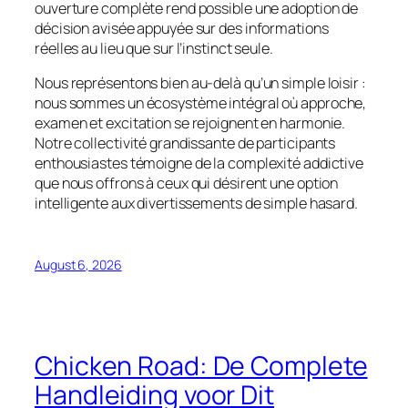
ouverture complète rend possible une adoption de
décision avisée appuyée sur des informations
réelles au lieu que sur l’instinct seule.
Nous représentons bien au-delà qu’un simple loisir :
nous sommes un écosystème intégral où approche,
examen et excitation se rejoignent en harmonie.
Notre collectivité grandissante de participants
enthousiastes témoigne de la complexité addictive
que nous offrons à ceux qui désirent une option
intelligente aux divertissements de simple hasard.
August 6, 2026
Chicken Road: De Complete
Handleiding voor Dit