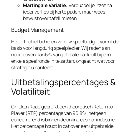
Martingale Variatie:
Verdubbel je inzet na
ieder verlies bij korte paden, maar wees
bewust over tafellimieten
Budget Management
Het effectief beheren van uw speelbudget vormt de
basis voor langdurig speelplezier. Wij raden aan
nooit boven dan 5% van je totale bankroll bij een
enkele speelronde in te zetten, ongeacht wat voor
strategie u hanteert.
Uitbetalingspercentages &
Volatiliteit
Chicken Road gebruikt een theoretisch Return to
Player (RTP) percentage van 96.8%, hetgeen
concurrerend is binnen de online casino-industrie.
Het percentage houdt in dat over een uitgebreide