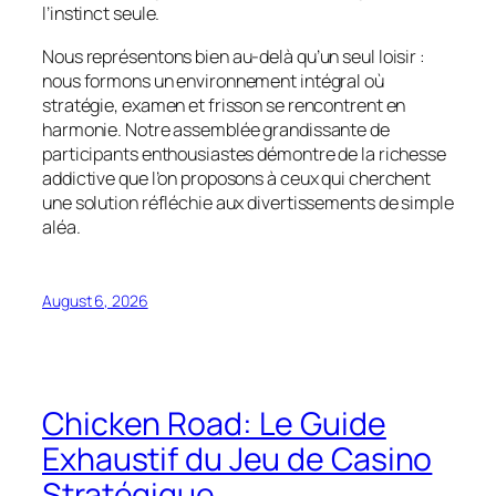
l’instinct seule.
Nous représentons bien au-delà qu’un seul loisir :
nous formons un environnement intégral où
stratégie, examen et frisson se rencontrent en
harmonie. Notre assemblée grandissante de
participants enthousiastes démontre de la richesse
addictive que l’on proposons à ceux qui cherchent
une solution réfléchie aux divertissements de simple
aléa.
August 6, 2026
Chicken Road: Le Guide
Exhaustif du Jeu de Casino
Stratégique