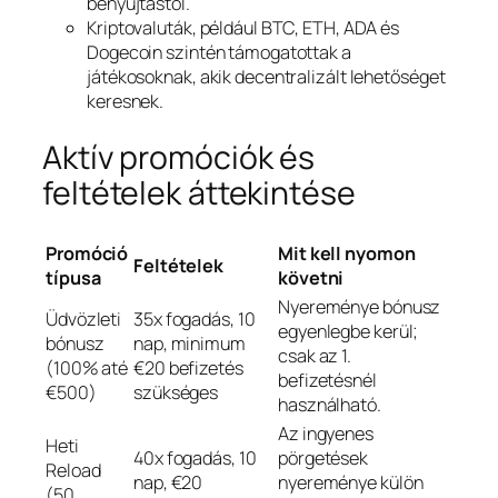
benyújtástól.
Kriptovaluták, például BTC, ETH, ADA és
Dogecoin szintén támogatottak a
játékosoknak, akik decentralizált lehetőséget
keresnek.
Aktív promóciók és
feltételek áttekintése
Promóció
Mit kell nyomon
Feltételek
típusa
követni
Nyereménye bónusz
Üdvözleti
35x fogadás, 10
egyenlegbe kerül;
bónusz
nap, minimum
csak az 1.
(100% até
€20 befizetés
befizetésnél
€500)
szükséges
használható.
Az ingyenes
Heti
40x fogadás, 10
pörgetések
Reload
nap, €20
nyereménye külön
(50