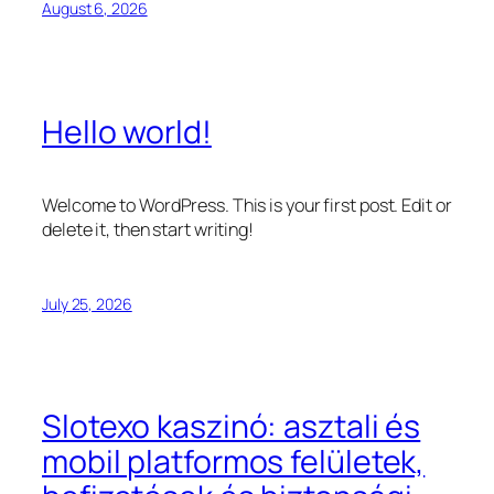
August 6, 2026
Hello world!
Welcome to WordPress. This is your first post. Edit or
delete it, then start writing!
July 25, 2026
Slotexo kaszinó: asztali és
mobil platformos felületek,