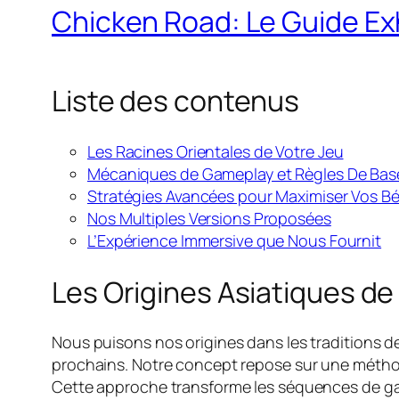
Chicken Road: Le Guide Ex
Liste des contenus
Les Racines Orientales de Votre Jeu
Mécaniques de Gameplay et Règles De Bas
Stratégies Avancées pour Maximiser Vos B
Nos Multiples Versions Proposées
L’Expérience Immersive que Nous Fournit
Les Origines Asiatiques de
Nous puisons nos origines dans les traditions d
prochains. Notre concept repose sur une méthod
Cette approche transforme les séquences de gai