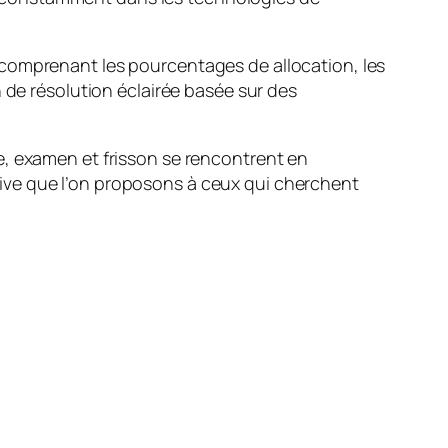
 comprenant les pourcentages de allocation, les
 de résolution éclairée basée sur des
e, examen et frisson se rencontrent en
ive que l’on proposons à ceux qui cherchent