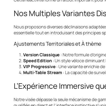
Nos Multiples Variantes Di
Nous proposons diverses déclinaisons adaptées a
essentielle tout en introduisant des principes s
Ajustements Territoriales et À thème
Version Classique
: Notre formule d’origi
Speed Edition
: Un style véloce diminuant
VIP Progressive
: Une variante enrichie de
Multi-Table Stream
: La capacité de survei
L’Expérience Immersive que
Notre visée dépasse la seule mécanisme de game
qualifiés en direct et l’ interface instinctive 