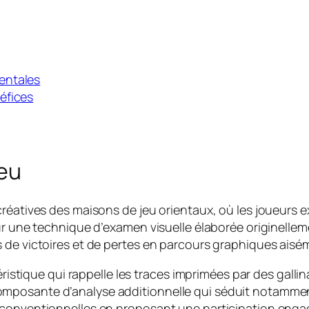
entales
éfices
Jeu
créatives des maisons de jeu orientaux, où les joueurs 
ur une technique d’examen visuelle élaborée originellem
 de victoires et de pertes en parcours graphiques aisém
téristique qui rappelle les traces imprimées par des gall
posante d’analyse additionnelle qui séduit notamment
 conventionnelles en proposant une participation enga