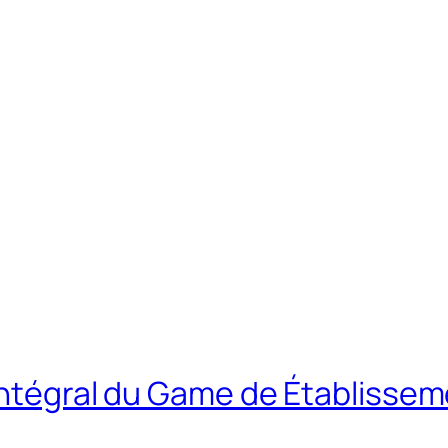
 Intégral du Game de Établisse