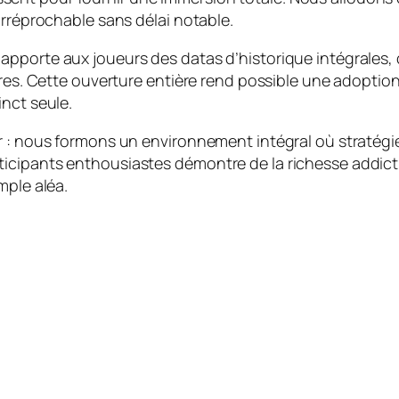
irréprochable sans délai notable.
apporte aux joueurs des datas d’historique intégrales,
ires. Cette ouverture entière rend possible une adoption
nct seule.
r : nous formons un environnement intégral où stratégi
icipants enthousiastes démontre de la richesse addict
mple aléa.