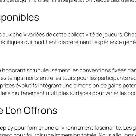
sponibles
ux choix variées de cette collectivité de joueurs. Cha
pécifiques qui modifient discrètement l’expérience génér
ne honorant scrupuleusement les conventions fixées dan
 les temps morts entre les tours pour les participants
 prizes évolutifs intégrant une dimension de gains poten
ller simultanément multiples surfaces pour varier les oc
 L’on Offrons
play pour former une environnement fascinante. Les gr
s’unissent pour fournir une immersion totale. Nous allou