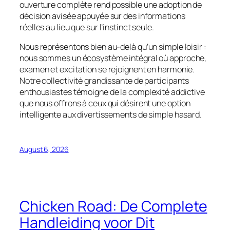
ouverture complète rend possible une adoption de
décision avisée appuyée sur des informations
réelles au lieu que sur l’instinct seule.
Nous représentons bien au-delà qu’un simple loisir :
nous sommes un écosystème intégral où approche,
examen et excitation se rejoignent en harmonie.
Notre collectivité grandissante de participants
enthousiastes témoigne de la complexité addictive
que nous offrons à ceux qui désirent une option
intelligente aux divertissements de simple hasard.
August 6, 2026
Chicken Road: De Complete
Handleiding voor Dit