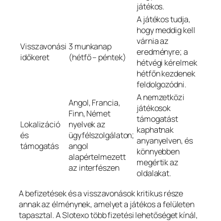
játékos.
A játékos tudja,
hogy meddig kell
várnia az
Visszavonási
3 munkanap
eredményre; a
időkeret
(hétfő – péntek)
hétvégi kérelmek
hétfőn kezdenek
feldolgozódni.
A nemzetközi
Angol, Francia,
játékosok
Finn, Német
támogatást
Lokalizáció
nyelvek az
kaphatnak
és
ügyfélszolgálaton;
anyanyelven, és
támogatás
angol
könnyebben
alapértelmezett
megértik az
az interfészen
oldalakat.
A befizetések és a visszavonások kritikus része
annak az élménynek, amelyet a játékos a felületen
tapasztal. A Slotexo több fizetési lehetőséget kínál,