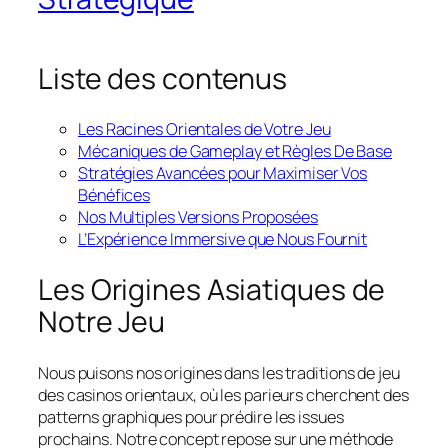
Liste des contenus
Les Racines Orientales de Votre Jeu
Mécaniques de Gameplay et Règles De Base
Stratégies Avancées pour Maximiser Vos
Bénéfices
Nos Multiples Versions Proposées
L’Expérience Immersive que Nous Fournit
Les Origines Asiatiques de
Notre Jeu
Nous puisons nos origines dans les traditions de jeu
des casinos orientaux, où les parieurs cherchent des
patterns graphiques pour prédire les issues
prochains. Notre concept repose sur une méthode