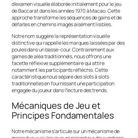
d’examen visuelle élaborée initialement pour le jeu
de Baccarat dans les années 1970 à Macao. Cette
approche transforme les séquences de gains et de
défaites en chemins imagés aisément lisibles.
Notre nom suggère la représentation visuelle
distinctive qui rappelle les marques laissées par des
poules dans un basse-cour. Contrairement aux
games de aléa traditionnels, nous offrons une
facette réflexive supplémentaire qui attire
notamment les participants réfléchis. Cette
caractéristique nous sépare des slots à slots
traditionnelles en fournissant une participation
engagée du joueur dans l’lecture des trends.
Mécaniques de Jeu et
Principes Fondamentales
Notre mécanisme s’articule sur un mécanisme de