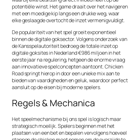
potentiële winst. Het game draait over het navigeren
met een moedige kip langs een drukke weg, waar
elke geslaagde overtocht de inzet vermenigvuldigt.
De populariteit van het spel groeit exponentieel
binnen de digitale goksector. Volgens onderzoek van
de Kansspelautoriteit bedroeg de totale inzet op
digitale goksites in Nederland €986 miljoen in het
eerste jaar na regulering, hetgeen de enorme vraag
aan innovatieve spelconcepten aantoont. Chicken
Road springt hierop in door een unieke mix aan te
bieden van vaardigheden en geluk, waardoor perfect
aansluit op de eisen bij moderne spelers.
Regels & Mechanica
Het speelmechanisme bij ons spel is logisch maar
strategisch moeilijk. Spelers beginnen met het
plaatsen van een bet en bepalen vervolgens hoeveel
stappen de chicken moet nemen om de overzijde te