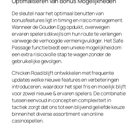
Optimaliseren van Bonus Mogelijkheden
De sleutel naar het optimaal benutten van
bonusfeatures ligt in timing en risico management.
Wanneer de Gouden Egg opduikt, overwegen
ervaren spelers dikwijls om hun route te verlengen
vanwege de verhoogde vermenigvuldiger. Het Safe
Passage functie biedt een unieke mogelijkheid om
een extra risicovolle stap te wagen zonder de
gebruikelijke gevolgen.
Chicken Road blijft ontwikkelen met frequente
updates welke nieuwe features en verbeteringen
introduceren, waardoor het spel fris en moeilijk blijft
voor zowel nieuwe & ervaren spelers. De combinatie
tussen eenvoud in concept en complexiteit in
tactiek zorgt dat ons tot een blijvend geliefde keuze
binnen het diverse assortiment van online
casinospellen.