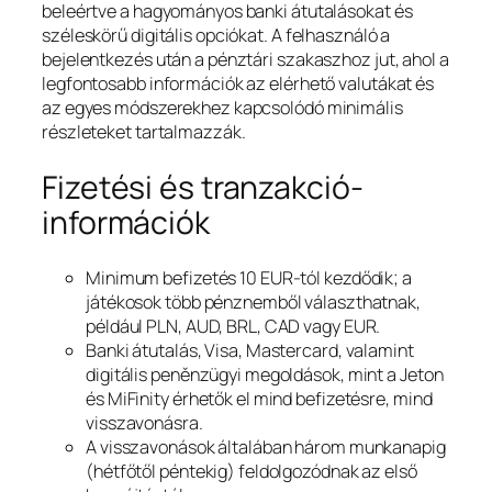
beleértve a hagyományos banki átutalásokat és
széleskörű digitális opciókat. A felhasználó a
bejelentkezés után a pénztári szakaszhoz jut, ahol a
legfontosabb információk az elérhető valutákat és
az egyes módszerekhez kapcsolódó minimális
részleteket tartalmazzák.
Fizetési és tranzakció-
információk
Minimum befizetés 10 EUR-tól kezdődik; a
játékosok több pénznemből választhatnak,
például PLN, AUD, BRL, CAD vagy EUR.
Banki átutalás, Visa, Mastercard, valamint
digitális peněnzügyi megoldások, mint a Jeton
és MiFinity érhetők el mind befizetésre, mind
visszavonásra.
A visszavonások általában három munkanapig
(hétfőtől péntekig) feldolgozódnak az első