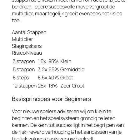
bereiken. Iedere succesvolle move vergroot de
multiplier, maar tegelijk groeit eveneens het risico
toe.
Aantal Stappen
Multiplier
Slagingskans
Risico Niveau
3 stappen
1.5x
85%
Klein
5 stappen
3.2x
65%
Gemiddeld
8 steps
8.5x
40%
Groot
12 stappen
25x
18%
Zeer Groot
Basisprincipes voor Beginners
Voor nieuwe spelers adviseren wij om klein te
beginnen en het speelsysteem grondig te leren
kennen. De kern tot succes ligt in het begrijpen van
de risk-reward verhouding & het aanpassen van je
tactiek volgens basis van uw bankroll.