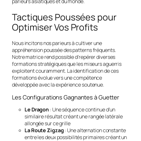
parieurs asiatiques et du monde.
Tactiques Poussées pour
Optimiser Vos Profits
Nous incitons nos parieurs à cultiver une
appréhension poussée des patterns fréquents.
Notre matrice rend possible d’repérer diverses
formations stratégiques que les miseurs aguerris
exploitent couramment. La identification de ces
formations évolue vers une compétence
développée avec la expérience soutenue.
Les Configurations Gagnantes à Guetter
Le Dragon
: Une séquence continue d’un
similaire résultat créant une rangée latérale
allongée sur ce grille
La Route Zigzag
: Une alternation constante
entre les deux possibilités primaires créant un