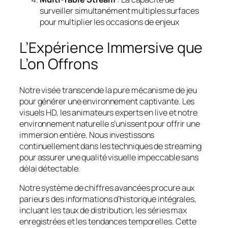
surveiller simultanément multiples surfaces
pour multiplier les occasions de enjeux
L’Expérience Immersive que
L’on Offrons
Notre visée transcende la pure mécanisme de jeu
pour générer une environnement captivante. Les
visuels HD, les animateurs experts en live et notre
environnement naturelle s’unissent pour offrir une
immersion entière. Nous investissons
continuellement dans les techniques de streaming
pour assurer une qualité visuelle impeccable sans
délai détectable.
Notre système de chiffres avancées procure aux
parieurs des informations d’historique intégrales,
incluant les taux de distribution, les séries max
enregistrées et les tendances temporelles. Cette