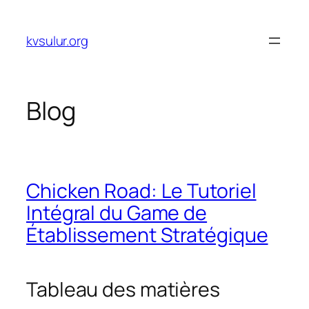
Skip
to
kvsulur.org
content
Blog
Chicken Road: Le Tutoriel
Intégral du Game de
Établissement Stratégique
Tableau des matières