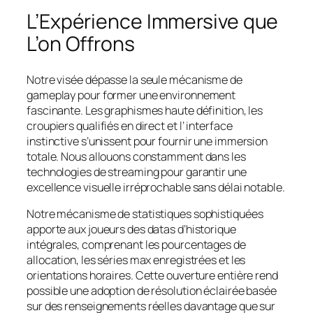
L’Expérience Immersive que
L’on Offrons
Notre visée dépasse la seule mécanisme de
gameplay pour former une environnement
fascinante. Les graphismes haute définition, les
croupiers qualifiés en direct et l’ interface
instinctive s’unissent pour fournir une immersion
totale. Nous allouons constamment dans les
technologies de streaming pour garantir une
excellence visuelle irréprochable sans délai notable.
Notre mécanisme de statistiques sophistiquées
apporte aux joueurs des datas d’historique
intégrales, comprenant les pourcentages de
allocation, les séries max enregistrées et les
orientations horaires. Cette ouverture entière rend
possible une adoption de résolution éclairée basée
sur des renseignements réelles davantage que sur