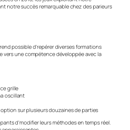
nt notre succès remarquable chez des parieurs
rend possible d’repérer diverses formations
lue vers une compétence développée avec la
e grille
a oscillant
 option sur plusieurs douzaines de parties
pants d’modifier leurs méthodes en temps réel.
s apparaissantes.