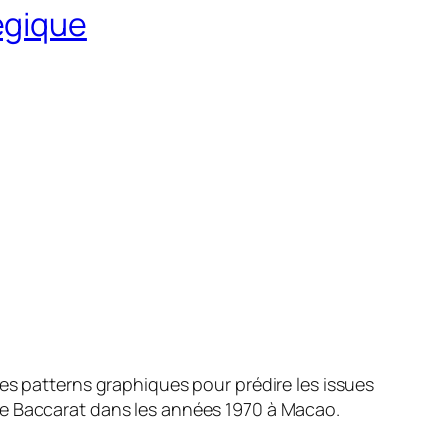
égique
es patterns graphiques pour prédire les issues
de Baccarat dans les années 1970 à Macao.