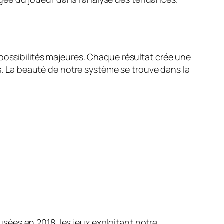
possibilités majeures. Chaque résultat crée une
es. La beauté de notre système se trouve dans la
fusées en 2018, les jeux exploitant notre