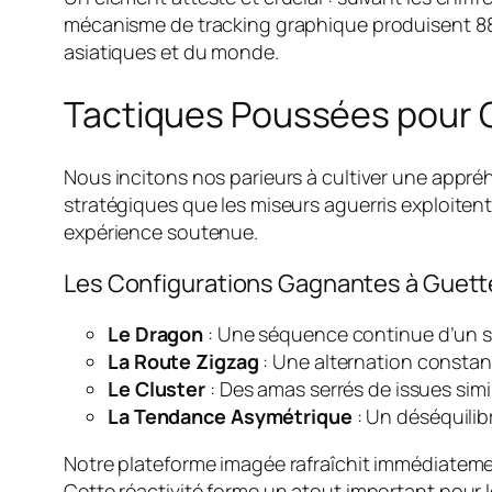
mécanisme de tracking graphique produisent 88
asiatiques et du monde.
Tactiques Poussées pour O
Nous incitons nos parieurs à cultiver une appré
stratégiques que les miseurs aguerris exploite
expérience soutenue.
Les Configurations Gagnantes à Guett
Le Dragon
: Une séquence continue d’un sim
La Route Zigzag
: Une alternation constant
Le Cluster
: Des amas serrés de issues simi
La Tendance Asymétrique
: Un déséquilib
Notre plateforme imagée rafraîchit immédiateme
Cette réactivité forme un atout important pour l