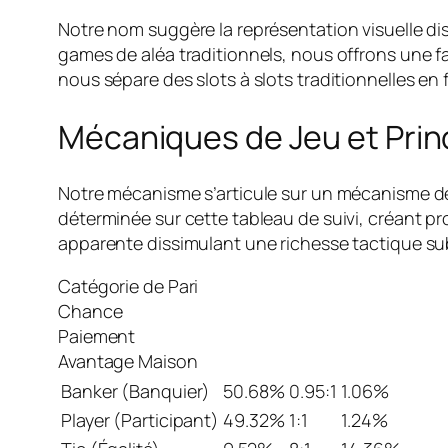
Notre nom suggère la représentation visuelle di
games de aléa traditionnels, nous offrons une fa
nous sépare des slots à slots traditionnelles en
Mécaniques de Jeu et Pri
Notre mécanisme s’articule sur un mécanisme de
déterminée sur cette tableau de suivi, créant pr
apparente dissimulant une richesse tactique sub
Catégorie de Pari
Chance
Paiement
Avantage Maison
Banker (Banquier)
50.68%
0.95:1
1.06%
Player (Participant)
49.32%
1:1
1.24%