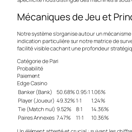
Mécaniques de Jeu et Prin
Notre système s’organise autour un mécanisme de
indication particulière sur notre matrice de surv
facilité visible cachant une profondeur stratégi
Catégorie de Pari
Probabilité
Paiement
Edge Casino
Banker (Bank)
50.68%
0.95:1
1.06%
Player (Joueur)
49.32%
1:1
1.24%
Tie (Match nul)
9.52%
8:1
14.36%
Paires Annexes
7.47%
11:1
10.36%
Un élément attesté et crucial : suivant les chiffr