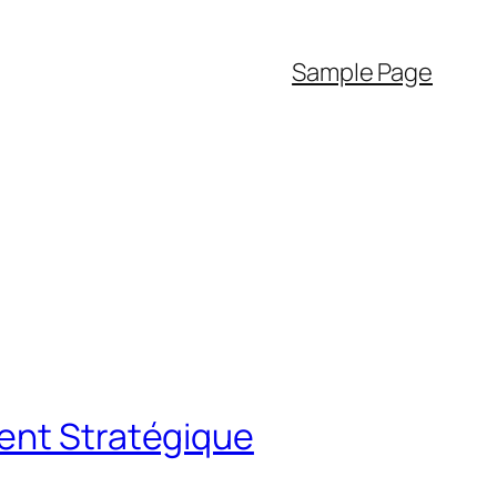
Sample Page
ment Stratégique