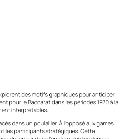
explorent des motifs graphiques pour anticiper
ent pour le Baccarat dans les périodes 1970 à la
ent interprétables.
inacés dans un poulailler. À l’opposé aux games
 les participants stratégiques. Cette
gée du joueur dans l’analyse des tendances.