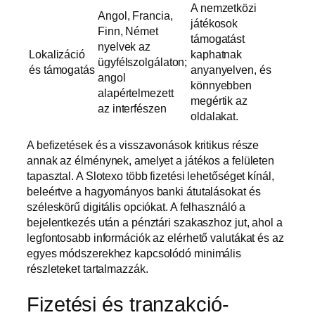
A nemzetközi
Angol, Francia,
játékosok
Finn, Német
támogatást
nyelvek az
Lokalizáció
kaphatnak
ügyfélszolgálaton;
és támogatás
anyanyelven, és
angol
könnyebben
alapértelmezett
megértik az
az interfészen
oldalakat.
A befizetések és a visszavonások kritikus része
annak az élménynek, amelyet a játékos a felületen
tapasztal. A Slotexo több fizetési lehetőséget kínál,
beleértve a hagyományos banki átutalásokat és
széleskörű digitális opciókat. A felhasználó a
bejelentkezés után a pénztári szakaszhoz jut, ahol a
legfontosabb információk az elérhető valutákat és az
egyes módszerekhez kapcsolódó minimális
részleteket tartalmazzák.
Fizetési és tranzakció-