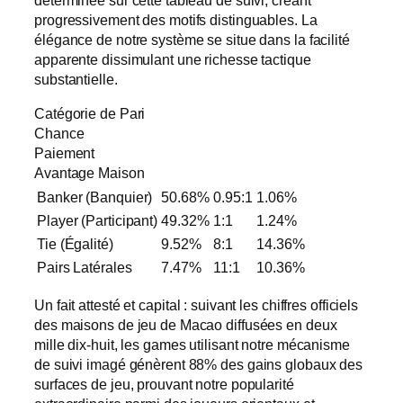
déterminée sur cette tableau de suivi, créant
progressivement des motifs distinguables. La
élégance de notre système se situe dans la facilité
apparente dissimulant une richesse tactique
substantielle.
Catégorie de Pari
Chance
Paiement
Avantage Maison
Banker (Banquier)
50.68%
0.95:1
1.06%
Player (Participant)
49.32%
1:1
1.24%
Tie (Égalité)
9.52%
8:1
14.36%
Pairs Latérales
7.47%
11:1
10.36%
Un fait attesté et capital : suivant les chiffres officiels
des maisons de jeu de Macao diffusées en deux
mille dix-huit, les games utilisant notre mécanisme
de suivi imagé génèrent 88% des gains globaux des
surfaces de jeu, prouvant notre popularité