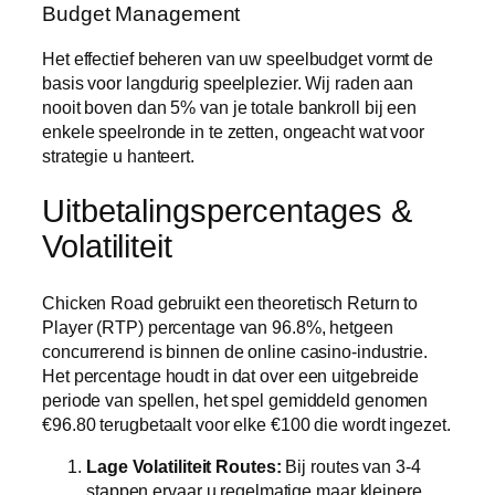
Budget Management
Het effectief beheren van uw speelbudget vormt de
basis voor langdurig speelplezier. Wij raden aan
nooit boven dan 5% van je totale bankroll bij een
enkele speelronde in te zetten, ongeacht wat voor
strategie u hanteert.
Uitbetalingspercentages &
Volatiliteit
Chicken Road gebruikt een theoretisch Return to
Player (RTP) percentage van 96.8%, hetgeen
concurrerend is binnen de online casino-industrie.
Het percentage houdt in dat over een uitgebreide
periode van spellen, het spel gemiddeld genomen
€96.80 terugbetaalt voor elke €100 die wordt ingezet.
Lage Volatiliteit Routes:
Bij routes van 3-4
stappen ervaar u regelmatige maar kleinere