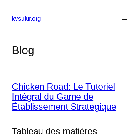
Skip
to
kvsulur.org
content
Blog
Chicken Road: Le Tutoriel
Intégral du Game de
Établissement Stratégique
Tableau des matières