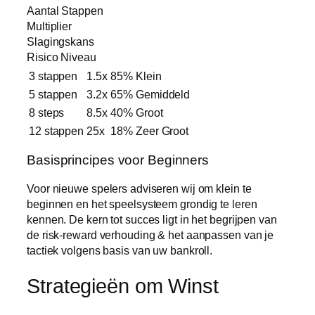
Aantal Stappen
Multiplier
Slagingskans
Risico Niveau
3 stappen
1.5x
85%
Klein
5 stappen
3.2x
65%
Gemiddeld
8 steps
8.5x
40%
Groot
12 stappen
25x
18%
Zeer Groot
Basisprincipes voor Beginners
Voor nieuwe spelers adviseren wij om klein te
beginnen en het speelsysteem grondig te leren
kennen. De kern tot succes ligt in het begrijpen van
de risk-reward verhouding & het aanpassen van je
tactiek volgens basis van uw bankroll.
Strategieën om Winst