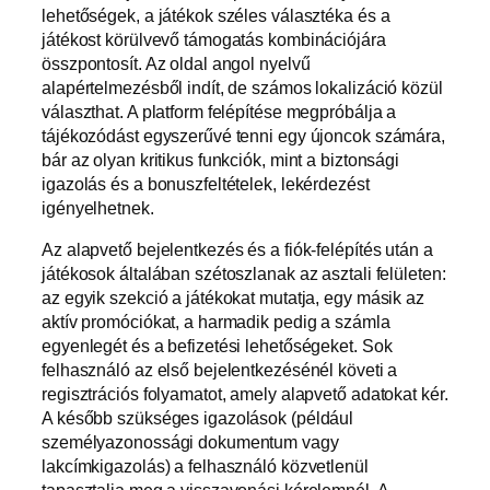
lehetőségek, a játékok széles választéka és a
játékost körülvevő támogatás kombinációjára
összpontosít. Az oldal angol nyelvű
alapértelmezésből indít, de számos lokalizáció közül
választhat. A platform felépítése megpróbálja a
tájékozódást egyszerűvé tenni egy újoncok számára,
bár az olyan kritikus funkciók, mint a biztonsági
igazolás és a bonuszfeltételek, lekérdezést
igényelhetnek.
Az alapvető bejelentkezés és a fiók-felépítés után a
játékosok általában szétoszlanak az asztali felületen:
az egyik szekció a játékokat mutatja, egy másik az
aktív promóciókat, a harmadik pedig a számla
egyenlegét és a befizetési lehetőségeket. Sok
felhasználó az első bejelentkezésénél követi a
regisztrációs folyamatot, amely alapvető adatokat kér.
A később szükséges igazolások (például
személyazonossági dokumentum vagy
lakcímkigazolás) a felhasználó közvetlenül