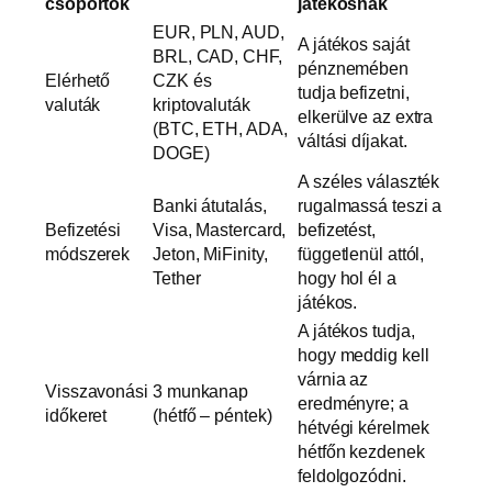
csoportok
játékosnak
EUR, PLN, AUD,
A játékos saját
BRL, CAD, CHF,
pénznemében
Elérhető
CZK és
tudja befizetni,
valuták
kriptovaluták
elkerülve az extra
(BTC, ETH, ADA,
váltási díjakat.
DOGE)
A széles választék
Banki átutalás,
rugalmassá teszi a
Befizetési
Visa, Mastercard,
befizetést,
módszerek
Jeton, MiFinity,
függetlenül attól,
Tether
hogy hol él a
játékos.
A játékos tudja,
hogy meddig kell
várnia az
Visszavonási
3 munkanap
eredményre; a
időkeret
(hétfő – péntek)
hétvégi kérelmek
hétfőn kezdenek
feldolgozódni.