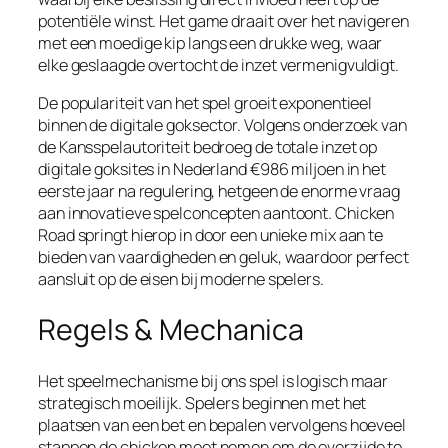
potentiële winst. Het game draait over het navigeren
met een moedige kip langs een drukke weg, waar
elke geslaagde overtocht de inzet vermenigvuldigt.
De populariteit van het spel groeit exponentieel
binnen de digitale goksector. Volgens onderzoek van
de Kansspelautoriteit bedroeg de totale inzet op
digitale goksites in Nederland €986 miljoen in het
eerste jaar na regulering, hetgeen de enorme vraag
aan innovatieve spelconcepten aantoont. Chicken
Road springt hierop in door een unieke mix aan te
bieden van vaardigheden en geluk, waardoor perfect
aansluit op de eisen bij moderne spelers.
Regels & Mechanica
Het speelmechanisme bij ons spel is logisch maar
strategisch moeilijk. Spelers beginnen met het
plaatsen van een bet en bepalen vervolgens hoeveel
stappen de chicken moet nemen om de overzijde te