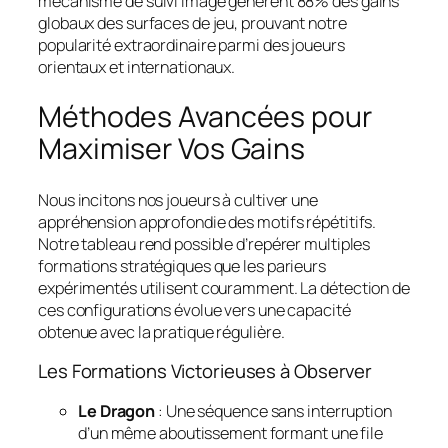
mécanisme de suivi imagé génèrent 88% des gains
globaux des surfaces de jeu, prouvant notre
popularité extraordinaire parmi des joueurs
orientaux et internationaux.
Méthodes Avancées pour
Maximiser Vos Gains
Nous incitons nos joueurs à cultiver une
appréhension approfondie des motifs répétitifs.
Notre tableau rend possible d’repérer multiples
formations stratégiques que les parieurs
expérimentés utilisent couramment. La détection de
ces configurations évolue vers une capacité
obtenue avec la pratique régulière.
Les Formations Victorieuses à Observer
Le Dragon
: Une séquence sans interruption
d’un même aboutissement formant une file