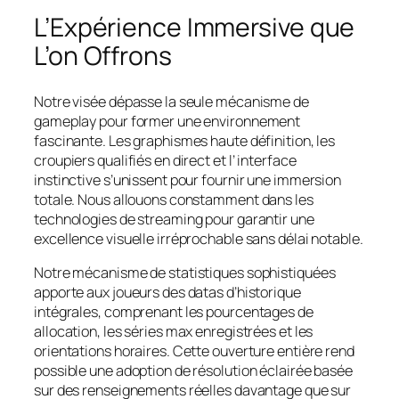
L’Expérience Immersive que
L’on Offrons
Notre visée dépasse la seule mécanisme de
gameplay pour former une environnement
fascinante. Les graphismes haute définition, les
croupiers qualifiés en direct et l’ interface
instinctive s’unissent pour fournir une immersion
totale. Nous allouons constamment dans les
technologies de streaming pour garantir une
excellence visuelle irréprochable sans délai notable.
Notre mécanisme de statistiques sophistiquées
apporte aux joueurs des datas d’historique
intégrales, comprenant les pourcentages de
allocation, les séries max enregistrées et les
orientations horaires. Cette ouverture entière rend
possible une adoption de résolution éclairée basée
sur des renseignements réelles davantage que sur