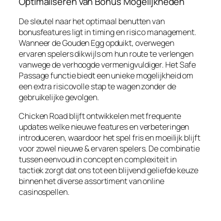
Optimaliseren van Bonus Mogelijkheden
De sleutel naar het optimaal benutten van
bonusfeatures ligt in timing en risico management.
Wanneer de Gouden Egg opduikt, overwegen
ervaren spelers dikwijls om hun route te verlengen
vanwege de verhoogde vermenigvuldiger. Het Safe
Passage functie biedt een unieke mogelijkheid om
een extra risicovolle stap te wagen zonder de
gebruikelijke gevolgen.
Chicken Road blijft ontwikkelen met frequente
updates welke nieuwe features en verbeteringen
introduceren, waardoor het spel fris en moeilijk blijft
voor zowel nieuwe & ervaren spelers. De combinatie
tussen eenvoud in concept en complexiteit in
tactiek zorgt dat ons tot een blijvend geliefde keuze
binnen het diverse assortiment van online
casinospellen.