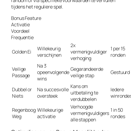
random òf via specifieke voorwaarden te vervullen
tijdens het reguliere spel.
Bonus Feature
Activatie
Voordeel
Frequentie
2x
Willekeurig
1 per 15
Golden Ei
vermenigvuldiger
verschijnen
ronden
verhoging
Na 3
Veilige
Gegarandeerde
opeenvolgende
Gestuurd
Passage
veilige stap
wins
Kans om
Dubbel or
Na succesvolle
Iedere
uitbetaling te
Niets
oversteek
winronde
verdubbelen
Verhoogde
Regenboog
Willekeurige
1 in 50
vermenigvuldigers
Weg
activatie
rondes
alle stappen