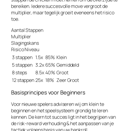
bereiken. Iedere succesvolle move vergroot de
multiplier, maar tegelijk groeit eveneens het risico
toe.
Aantal Stappen
Multiplier
Slagingskans
Risico Niveau
3 stappen
1.5x
85%
Klein
5 stappen
3.2x
65%
Gemiddeld
8 steps
8.5x
40%
Groot
12 stappen
25x
18%
Zeer Groot
Basisprincipes voor Beginners
Voor nieuwe spelers adviseren wij om klein te
beginnen en het speelsysteem grondig te leren
kennen. De kern tot succes ligt in het begrijpen van
de risk-reward verhouding & het aanpassen van je
tactiek volgens basis van uw bankroll.