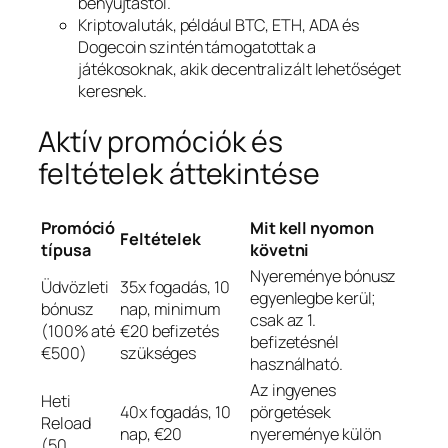
benyújtástól.
Kriptovaluták, például BTC, ETH, ADA és
Dogecoin szintén támogatottak a
játékosoknak, akik decentralizált lehetőséget
keresnek.
Aktív promóciók és
feltételek áttekintése
Promóció
Mit kell nyomon
Feltételek
típusa
követni
Nyereménye bónusz
Üdvözleti
35x fogadás, 10
egyenlegbe kerül;
bónusz
nap, minimum
csak az 1.
(100% até
€20 befizetés
befizetésnél
€500)
szükséges
használható.
Az ingyenes
Heti
40x fogadás, 10
pörgetések
Reload
nap, €20
nyereménye külön
(50