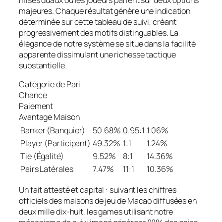
mises duaux où les joueurs parient sur deux options
majeures. Chaque résultat génère une indication
déterminée sur cette tableau de suivi, créant
progressivement des motifs distinguables. La
élégance de notre système se situe dans la facilité
apparente dissimulant une richesse tactique
substantielle.
Catégorie de Pari
Chance
Paiement
Avantage Maison
Banker (Banquier)
50.68%
0.95:1
1.06%
Player (Participant)
49.32%
1:1
1.24%
Tie (Égalité)
9.52%
8:1
14.36%
Pairs Latérales
7.47%
11:1
10.36%
Un fait attesté et capital : suivant les chiffres
officiels des maisons de jeu de Macao diffusées en
deux mille dix-huit, les games utilisant notre