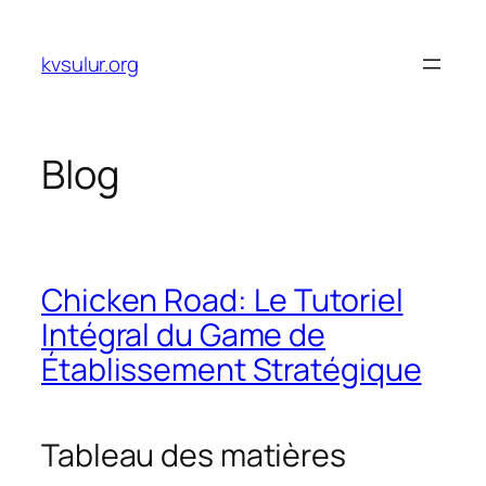
Skip
to
kvsulur.org
content
Blog
Chicken Road: Le Tutoriel
Intégral du Game de
Établissement Stratégique
Tableau des matières