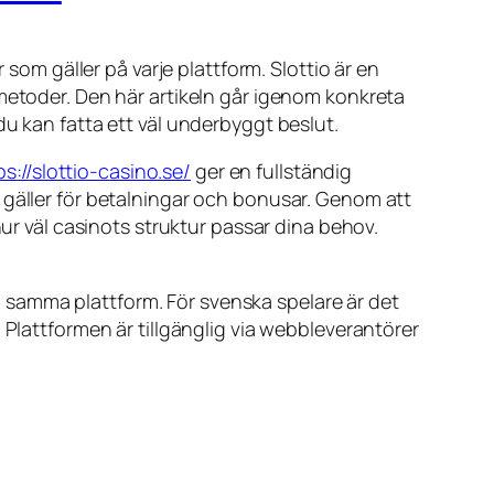
 som gäller på varje plattform. Slottio är en
smetoder. Den här artikeln går igenom konkreta
du kan fatta ett väl underbyggt beslut.
ps://slottio-casino.se/
ger en fullständig
 gäller för betalningar och bonusar. Genom att
hur väl casinots struktur passar dina behov.
och samma plattform. För svenska spelare är det
 Plattformen är tillgänglig via webbleverantörer