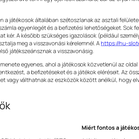
án a játékosok általában szétoszlanak az asztali felülete
számla egyenlegét és a befizetési lehetőségeket. Sok fe
okat kér. A később szükséges igazolások (például sze
sztalja meg a visszavonási kérelemnél. A
https://hu-slot
első játékszeánsznak a visszavonásig.
enete egyenes, ahol a játékosok közvetlenül az oldal in
entkezést, a befizetéseket és a játékok eléréseit. Az öss
et vagy válthatnak az eszközök között anélkül, hogy el
zők
Miért fontos a játéko