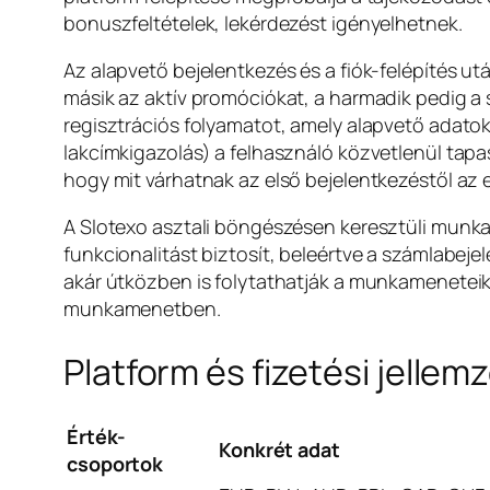
bonuszfeltételek, lekérdezést igényelhetnek.
Az alapvető bejelentkezés és a fiók-felépítés ut
másik az aktív promóciókat, a harmadik pedig a 
regisztrációs folyamatot, amely alapvető adat
lakcímkigazolás) a felhasználó közvetlenül tapa
hogy mit várhatnak az első bejelentkezéstől az 
A Slotexo asztali böngészésen keresztüli munkam
funkcionalitást biztosít, beleértve a számlabejel
akár útközben is folytathatják a munkameneteik
munkamenetben.
Platform és fizetési jellem
Érték-
Konkrét adat
csoportok