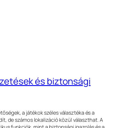
fizetések és biztonsági
hetőségek, a játékok széles választéka és a
t, de számos lokalizáció közül választhat. A
ikus funkciók, mint a biztonsági igazolás és a