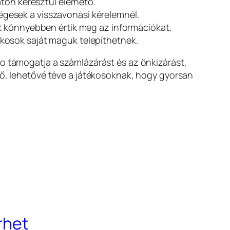
ton keresztül elérhető.
gesek a visszavonási kérelemnél.
ok könnyebben értik meg az információkat.
átékosok saját maguk telepíthetnek.
xo támogatja a számlázárást és az önkizárást,
tő, lehetővé téve a játékosoknak, hogy gyorsan
rhet