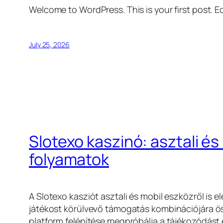
Welcome to WordPress. This is your first post. Edi
July 25, 2026
Slotexo kaszinó: asztali és
folyamatok
A Slotexo kasziót asztali és mobil eszközről is e
játékost körülvevő támogatás kombinációjára öss
platform felépítése megpróbálja a tájékozódást 