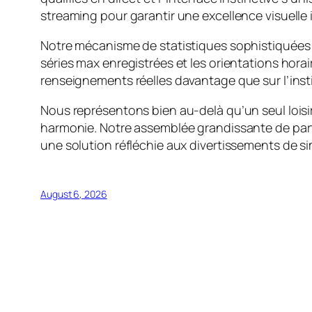
streaming pour garantir une excellence visuelle 
Notre mécanisme de statistiques sophistiquées 
séries max enregistrées et les orientations hora
renseignements réelles davantage que sur l’insti
Nous représentons bien au-delà qu’un seul loisi
harmonie. Notre assemblée grandissante de part
une solution réfléchie aux divertissements de si
August 6, 2026