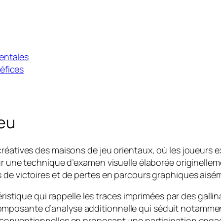
entales
éfices
Jeu
créatives des maisons de jeu orientaux, où les joueurs 
ur une technique d’examen visuelle élaborée originellem
 de victoires et de pertes en parcours graphiques aisém
téristique qui rappelle les traces imprimées par des gall
posante d’analyse additionnelle qui séduit notamment
 conventionnelles en proposant une participation enga