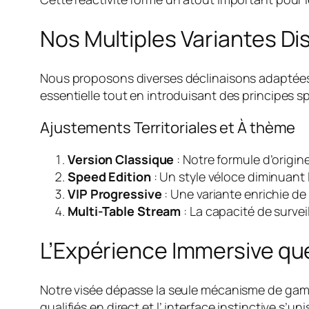
Nos Multiples Variantes Di
Nous proposons diverses déclinaisons adaptées a
essentielle tout en introduisant des principes s
Ajustements Territoriales et À thème
Version Classique
: Notre formule d’origi
Speed Edition
: Un style véloce diminuant
VIP Progressive
: Une variante enrichie de
Multi-Table Stream
: La capacité de survei
L’Expérience Immersive que
Notre visée dépasse la seule mécanisme de game
qualifiés en direct et l’ interface instinctive 