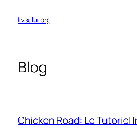
Skip
to
kvsulur.org
content
Blog
Chicken Road: Le Tutoriel