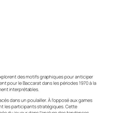
explorent des motifs graphiques pour anticiper
ent pour le Baccarat dans les périodes 1970 à la
ent interprétables.
inacés dans un poulailler. À l’opposé aux games
 les participants stratégiques. Cette
gée du joueur dans l’analyse des tendances.