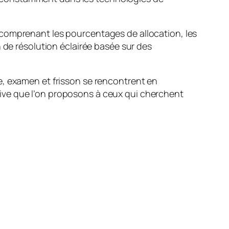
 comprenant les pourcentages de allocation, les
 de résolution éclairée basée sur des
e, examen et frisson se rencontrent en
ive que l’on proposons à ceux qui cherchent