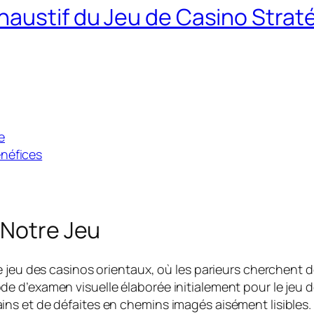
haustif du Jeu de Casino Strat
e
énéfices
 Notre Jeu
e jeu des casinos orientaux, où les parieurs cherchent d
e d’examen visuelle élaborée initialement pour le jeu 
ns et de défaites en chemins imagés aisément lisibles.