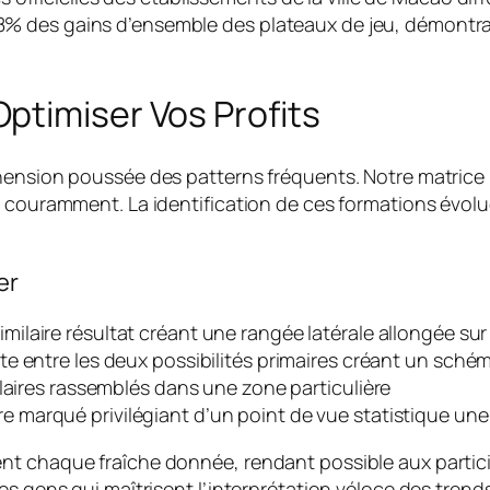
% des gains d’ensemble des plateaux de jeu, démontra
ptimiser Vos Profits
hension poussée des patterns fréquents. Notre matrice 
nt couramment. La identification de ces formations évo
er
ilaire résultat créant une rangée latérale allongée sur c
e entre les deux possibilités primaires créant un schém
laires rassemblés dans une zone particulière
re marqué privilégiant d’un point de vue statistique une
nt chaque fraîche donnée, rendant possible aux partici
es gens qui maîtrisent l’interprétation véloce des trend