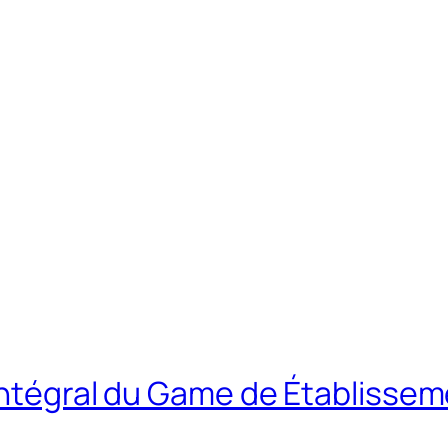
 Intégral du Game de Établisse