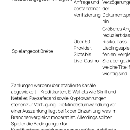
Anfrage und
Verzögerunge
bestandener
der
Verifizierung
Dokumentsp
hin
Größeres An
reduziert das
Über 60
Risiko, dass
Provider,
Lieblingsspie
Spielangebot Breite
Slots bis
fehlen; vergl
Live-Casino
Sie aber gezie
welche Titel 
wichtig sind
Zahlungen werden über etablierte Kanäle
abgewickelt – Kreditkarten, E-Wallets wie Skrill und
Neteller, Paysafecard sowie Kryptowährungen
stehen zur Verfügung. Die Mindestumwandlung vor
einer Auszahlung liegt bei 1x der Einzahlung, was im
Branchenvergleich moderat ist. Allerdings sollten
Spieler die Bedingungen für