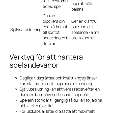
förutbestämd
upprätthålla
tid vid spel
balans
Du kan
blockera din
Ger en kraftfull
egen åtkomst
paus om ditt
Självsuteslutning
till kontot
spelande känns
under dagen till
utom kontroll
flera år
Verktyg för att hantera
spelandevanor
Dagliga tidsgränser och insättningsgränser
kan ställas in för att begränsa exponering
Självuteslutning kan aktiveras redan efter en
dag om du behöver ett snabbt uppehål
Spelarhistorik är tillgänglig så du kan följa dina
aktiviteter över tid
Förlustkapslar låter dig sätta ett maximalt