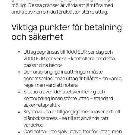
möjligt. Dessa gränser är värda att jämföra med
andra casinon om du förutsätter större uttag.
Viktiga punkter för betalning
och säkerhet
Uttag begränsas till 1000 EUR per dag och
2000 EUR per vecka – kontrollera om detta
passar dina behov
Den ursprungliga insättningen måste
genomspelas innan uttag är tillåtet – en vanlig
regel men värd att notera
Slottio kräver identitetsverifiering och
kontoutdrag innan större uttag – standard
säkerhetspraktik
Kryptovaluta är tillgängligt men kräver aktuell
plånboksadress – se till att använda rätt
värdekod
Casinot tar inte själv ut avgifter för uttag, men