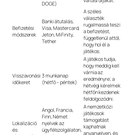
váltási díjakat.
DOGE)
A széles
választék
Banki átutalás,
rugalmassá teszi
Befizetési
Visa, Mastercard,
a befizetést,
módszerek
Jeton, MiFinity,
függetlenül attól,
Tether
hogy hol él a
játékos.
A játékos tudja,
hogy meddig kell
várnia az
Visszavonási
3 munkanap
eredményre; a
időkeret
(hétfő – péntek)
hétvégi kérelmek
hétfőn kezdenek
feldolgozódni.
A nemzetközi
Angol, Francia,
játékosok
Finn, Német
támogatást
Lokalizáció
nyelvek az
kaphatnak
és
ügyfélszolgálaton;
anyanyelven, és