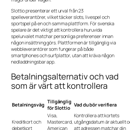
Slottio presenterar ett urval från 23
spelleverantörer, vilket täcker slots, livespel och
sportspel på en och samma plattform. För svenska
spelare är det viktigt att kontrollera huruvida
spelurvalet matchar personliga preferenser innan
någon insättning görs. Plattformen är tillgänglig via
webbleverantörer som fungerar på både
smartphones och surfplattor, utan att kräva någon
nedladdningsbar app.
Betalningsalternativ och vad
som är värt att kontrollera
Tillgänglig
Betalningsväg
Vad du bör verifiera
för Slottio
Visa,
Kontrollera att kortets
Kreditkort och
Mastercard,
utgångsdatum är aktuellt 
debetkort
American
att adressen matchar din