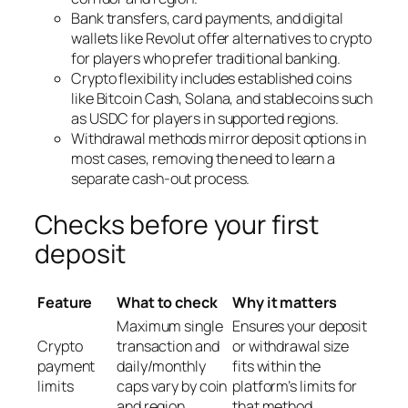
Bank transfers, card payments, and digital
wallets like Revolut offer alternatives to crypto
for players who prefer traditional banking.
Crypto flexibility includes established coins
like Bitcoin Cash, Solana, and stablecoins such
as USDC for players in supported regions.
Withdrawal methods mirror deposit options in
most cases, removing the need to learn a
separate cash-out process.
Checks before your first
deposit
Feature
What to check
Why it matters
Maximum single
Ensures your deposit
Crypto
transaction and
or withdrawal size
payment
daily/monthly
fits within the
limits
caps vary by coin
platform’s limits for
and region
that method