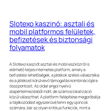
Slotexo kaszinó: asztali és
mobil platformos felületek,
befizetések és biztonsági
folyamatok
A Slotexo kasziót asztali és mobil eszközről is
elérhető teljes internetes platform, amely a
befizetési lehetőségek, a játékok széles választéka
és a játékost körülvevő támogatás kombinációjára
összpontosít. Az oldal angol nyelvű
alapértelmezésből indít, de számos lokalizáció
közül választhat. A platform felépítése megpróbálja
a tájékozódást egyszerűvé tenni egy újoncok
számára, bár az olyan kritikus funkciók, mint a