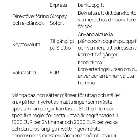
Express
bankuppgift
Bekräfta att ditt bankkonto
Direktöverföring
Giropay,
verifierat hos din bank före
och e-plånbok
Sofort
försök
Använd aktuella
Tillgängligt
plånboksinloggningsuppgif
Kryptovaluta
på Slottio
och verifiera att adressen 
korrekt två gånger
Kontrollera
konverteringskursen om d
Valutastöd
EUR
använder en annan valuta
hemma
Många casinon sätter gränser för uttag och ställer
krav på hur mycket av insättningen som måste
spelas innan pengar kan tas ut. Slottio tillämpar
specifika regler för detta: uttag är begränsade till
1000 EUR per 24 timmar och 2000 EUR per vecka,
och den ursprungliga insättningen måste
genomspelas minst en gång innan något uttag är