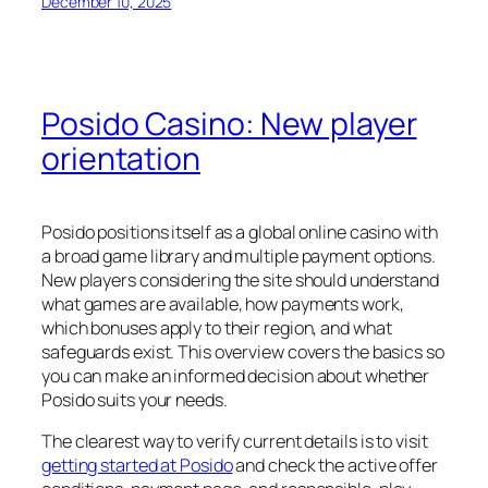
December 10, 2025
Posido Casino: New player
orientation
Posido positions itself as a global online casino with
a broad game library and multiple payment options.
New players considering the site should understand
what games are available, how payments work,
which bonuses apply to their region, and what
safeguards exist. This overview covers the basics so
you can make an informed decision about whether
Posido suits your needs.
The clearest way to verify current details is to visit
getting started at Posido
and check the active offer