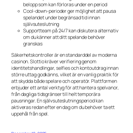
belopp som kan förloras under en period
Cool-down-perioder ger möjlighet att pausa
spelandet under begränsad tid innan
självsuteslutning
Supportteam på 24/7 kan diskutera alternativ
om du känner att ditt spelande behöver
granskas
Säkerhetskontroller är en standarddel av moderna
casinon. Slottio kräver verifiering genom
identitetshandlingar, selfies och kontoutdrag innan
större uttag godkänns, vilket är en vanlig praktik för
att skydda både spelare och operatör. Plattformen
erbjuder ett antal verktyg för att hantera spelvanor,
från dagliga tidsgränser till helt temporära
pausningar. En självsuteslutningsperiod kan
aktiveras redan efter en dag om du behöver ta ett
uppehål från spel.