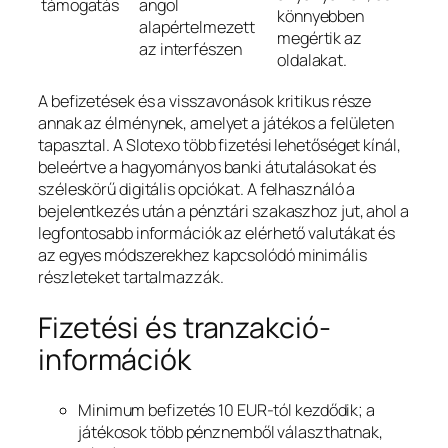
támogatás
angol
könnyebben
alapértelmezett
megértik az
az interfészen
oldalakat.
A befizetések és a visszavonások kritikus része
annak az élménynek, amelyet a játékos a felületen
tapasztal. A Slotexo több fizetési lehetőséget kínál,
beleértve a hagyományos banki átutalásokat és
széleskörű digitális opciókat. A felhasználó a
bejelentkezés után a pénztári szakaszhoz jut, ahol a
legfontosabb információk az elérhető valutákat és
az egyes módszerekhez kapcsolódó minimális
részleteket tartalmazzák.
Fizetési és tranzakció-
információk
Minimum befizetés 10 EUR-tól kezdődik; a
játékosok több pénznemből választhatnak,