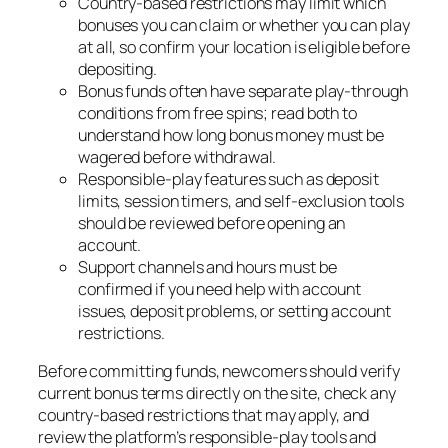
Country-based restrictions may limit which
bonuses you can claim or whether you can play
at all, so confirm your location is eligible before
depositing.
Bonus funds often have separate play-through
conditions from free spins; read both to
understand how long bonus money must be
wagered before withdrawal.
Responsible-play features such as deposit
limits, session timers, and self-exclusion tools
should be reviewed before opening an
account.
Support channels and hours must be
confirmed if you need help with account
issues, deposit problems, or setting account
restrictions.
Before committing funds, newcomers should verify
current bonus terms directly on the site, check any
country-based restrictions that may apply, and
review the platform’s responsible-play tools and