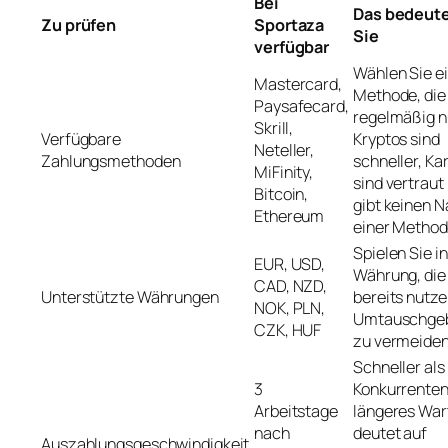
Bei
Das bedeute
Zu prüfen
Sportaza
Sie
verfügbar
Wählen Sie e
Mastercard,
Methode, die
Paysafecard,
regelmäßig n
Skrill,
Verfügbare
Kryptos sind
Neteller,
Zahlungsmethoden
schneller, Ka
MiFinity,
sind vertraut
Bitcoin,
gibt keinen N
Ethereum
einer Metho
Spielen Sie in
EUR, USD,
Währung, die
CAD, NZD,
Unterstützte Währungen
bereits nutz
NOK, PLN,
Umtauschge
CZK, HUF
zu vermeide
Schneller als 
3
Konkurrenten
Arbeitstage
längeres War
nach
deutet auf
Auszahlungsgeschwindigkeit