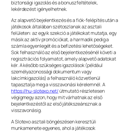
biztonsági igazolás és a bonuszfeltételek,
lekérdezést igényelhetnek.
Az alapvető bejelentkezés és a fiók-felépítés után a
játékosok általában szétoszlanak az asztali
felületen: az egyik szekció a játékokat mutatja, egy
másik az aktív promóciókat, a harmadik pedig a
számla egyenlegét és a befizetési lehetőségeket.
Sok felhasználó az első bejelentkezésénél követi a
regisztrációs folyamatot, amely alapvető adatokat
kér. A később szükséges igazolások (például
személyazonossági dokumentum vagy
lakcímkigazolás) a felhasználó közvetlenül
tapasztalja meg a visszavonási kérelemnél. A
https://hu-slotexo.net/
útmutató részletesen
végigmegy azon, hogy mit várhatnak az első
bejelentkezéstől az első játékszeánsznak a
visszavonásig.
A Slotexo asztali böngészésen keresztüli
munkamenete egyenes, ahol a játékosok