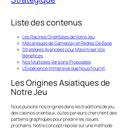
Liste des contenus
Les Racines Orientales de Votre Jeu
Mécaniques de Gameplay et Règles De Base
Stratégies Avancées pour Maximiser Vos
Bénéfices
Nos Multiples Versions Proposées
L’Expérience Immersive que Nous Fournit
Les Origines Asiatiques de
Notre Jeu
Nous puisons nos origines dans les traditions de jeu
des casinos orientaux, où les parieurs cherchent des
patterns graphiques pour prédire les issues
prochains. Notre concept repose sur une méthode