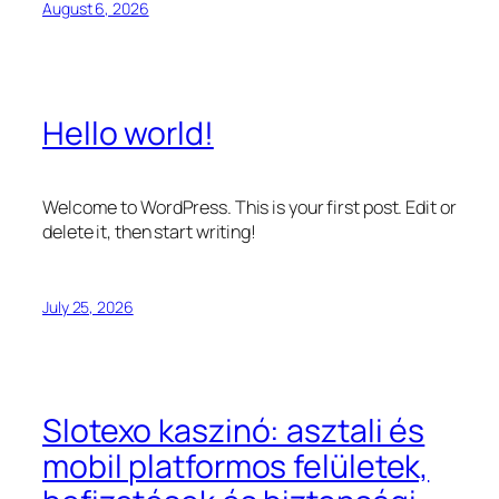
August 6, 2026
Hello world!
Welcome to WordPress. This is your first post. Edit or
delete it, then start writing!
July 25, 2026
Slotexo kaszinó: asztali és
mobil platformos felületek,