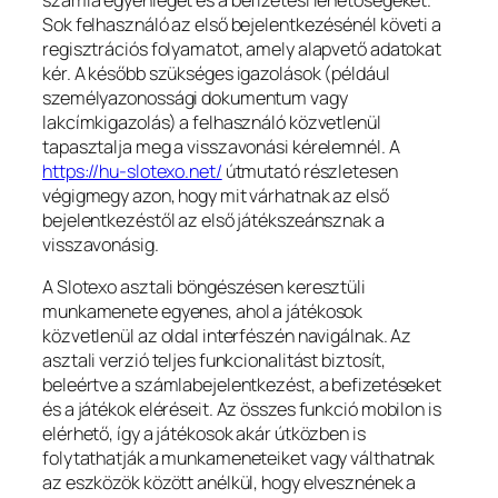
számla egyenlegét és a befizetési lehetőségeket.
Sok felhasználó az első bejelentkezésénél követi a
regisztrációs folyamatot, amely alapvető adatokat
kér. A később szükséges igazolások (például
személyazonossági dokumentum vagy
lakcímkigazolás) a felhasználó közvetlenül
tapasztalja meg a visszavonási kérelemnél. A
https://hu-slotexo.net/
útmutató részletesen
végigmegy azon, hogy mit várhatnak az első
bejelentkezéstől az első játékszeánsznak a
visszavonásig.
A Slotexo asztali böngészésen keresztüli
munkamenete egyenes, ahol a játékosok
közvetlenül az oldal interfészén navigálnak. Az
asztali verzió teljes funkcionalitást biztosít,
beleértve a számlabejelentkezést, a befizetéseket
és a játékok eléréseit. Az összes funkció mobilon is
elérhető, így a játékosok akár útközben is
folytathatják a munkameneteiket vagy válthatnak
az eszközök között anélkül, hogy elvesznének a