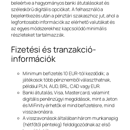
beleértve a hagyományos banki átutalásokat és
széleskörű digitális opciókat. A felhasználó a
bejelentkezés után a pénztári szakaszhoz jut, ahol a
legfontosabb információk az elérhető valutákat és
az egyes módszerekhez kapcsolódó minimális
részleteket tartalmazzák.
Fizetési és tranzakció-
információk
Minimum befizetés 10 EUR-tól kezdődik; a
játékosok több pénznemből választhatnak,
például PLN, AUD, BRL, CAD vagy EUR.
Banki átutalás, Visa, Mastercard, valamint
digitális peněnzügyi megoldások, mint a Jeton
és MiFinity érhetők el mind befizetésre, mind
visszavonásra.
A visszavonások általában három munkanapig
(hétfőtől péntekig) feldolgozódnak az első