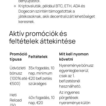
benyújtástól.
Kriptovaluták, például BTC, ETH, ADA és
Dogecoin szintén támogatottak a
játékosoknak, akik decentralizált lehetőséget
keresnek.
Aktív promóciók és
feltételek áttekintése
Promóció
Mit kell nyomon
Feltételek
típusa
követni
Nyereménye bónusz
Üdvözleti
35x fogadás, 10
egyenlegbe kerül;
bónusz
nap, minimum
csak az 1.
(100% até
€20 befizetés
befizetésnél
€500)
szükséges
használható.
Az ingyenes
Heti
40x fogadás, 10
pörgetések
Reload
nap, €20
nyereménye külön
(50