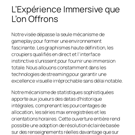
L’Expérience Immersive que
L’on Offrons
Notre visée dépasse la seule mécanisme de
gameplay pour former une environnement
fascinante. Les graphismes haute définition, les
croupiers qualifiés en direct et l’ interface
instinctive s’unissent pour fournir une immersion
totale. Nous allouons constamment dans les
technologies de streaming pour garantir une
excellence visuelle irréprochable sans délai notable.
Notre mécanisme de statistiques sophistiquées
apporte aux joueurs des datas d’historique
intégrales, comprenant les pourcentages de
allocation, les séries max enregistrées et les
orientations horaires. Cette ouverture entière rend
possible une adoption de résolution éclairée basée
sur des renseignements réelles davantage que sur