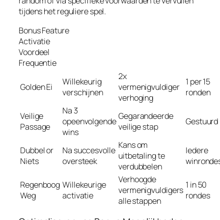
random òf via specifieke voorwaarden te vervullen
tijdens het reguliere spel.
Bonus Feature
Activatie
Voordeel
Frequentie
2x
Willekeurig
1 per 15
Golden Ei
vermenigvuldiger
verschijnen
ronden
verhoging
Na 3
Veilige
Gegarandeerde
opeenvolgende
Gestuurd
Passage
veilige stap
wins
Kans om
Dubbel or
Na succesvolle
Iedere
uitbetaling te
Niets
oversteek
winronde
verdubbelen
Verhoogde
Regenboog
Willekeurige
1 in 50
vermenigvuldigers
Weg
activatie
rondes
alle stappen