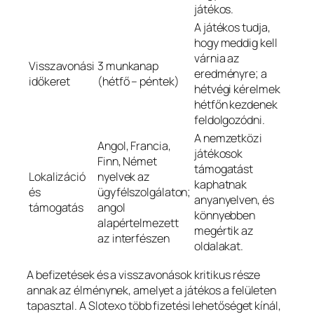
játékos.
A játékos tudja,
hogy meddig kell
várnia az
Visszavonási
3 munkanap
eredményre; a
időkeret
(hétfő – péntek)
hétvégi kérelmek
hétfőn kezdenek
feldolgozódni.
A nemzetközi
Angol, Francia,
játékosok
Finn, Német
támogatást
Lokalizáció
nyelvek az
kaphatnak
és
ügyfélszolgálaton;
anyanyelven, és
támogatás
angol
könnyebben
alapértelmezett
megértik az
az interfészen
oldalakat.
A befizetések és a visszavonások kritikus része
annak az élménynek, amelyet a játékos a felületen
tapasztal. A Slotexo több fizetési lehetőséget kínál,