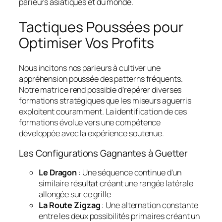
parieurs asiatiques et du monde.
Tactiques Poussées pour
Optimiser Vos Profits
Nous incitons nos parieurs à cultiver une
appréhension poussée des patterns fréquents.
Notre matrice rend possible d’repérer diverses
formations stratégiques que les miseurs aguerris
exploitent couramment. La identification de ces
formations évolue vers une compétence
développée avec la expérience soutenue.
Les Configurations Gagnantes à Guetter
Le Dragon
: Une séquence continue d’un
similaire résultat créant une rangée latérale
allongée sur ce grille
La Route Zigzag
: Une alternation constante
entre les deux possibilités primaires créant un