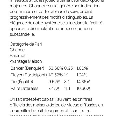
mises duaux où les joueurs parient sur deux options
majeures. Chaque résultat génère une indication
déterminée sur cette tableau de suivi, créant
progressivement des motifs distinguables. La
élégance de notre système se situe dans la facilité
apparente dissimulant une richesse tactique
substantielle.
Catégorie de Pari
Chance
Paiement
Avantage Maison
Banker (Banquier)
50.68%
0.95:1
1.06%
Player (Participant)
49.32%
1:1
1.24%
Tie (Égalité)
9.52%
8:1
14.36%
Pairs Latérales
7.47%
11:1
10.36%
Un fait attesté et capital : suivant les chiffres
officiels des maisons de jeu de Macao diffusées en
deux mille dix-huit, les games utilisant notre