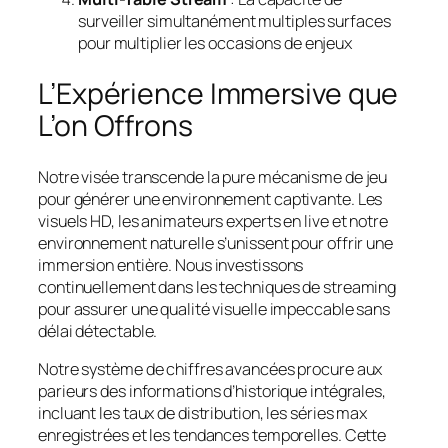
surveiller simultanément multiples surfaces
pour multiplier les occasions de enjeux
L’Expérience Immersive que
L’on Offrons
Notre visée transcende la pure mécanisme de jeu
pour générer une environnement captivante. Les
visuels HD, les animateurs experts en live et notre
environnement naturelle s’unissent pour offrir une
immersion entière. Nous investissons
continuellement dans les techniques de streaming
pour assurer une qualité visuelle impeccable sans
délai détectable.
Notre système de chiffres avancées procure aux
parieurs des informations d’historique intégrales,
incluant les taux de distribution, les séries max
enregistrées et les tendances temporelles. Cette