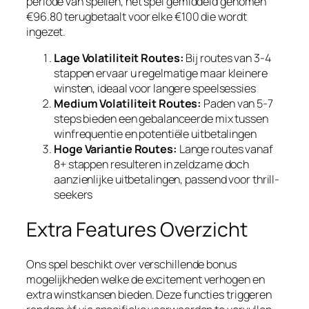
periode van spellen, het spel gemiddeld genomen
€96.80 terugbetaalt voor elke €100 die wordt
ingezet.
Lage Volatiliteit Routes:
Bij routes van 3-4
stappen ervaar u regelmatige maar kleinere
winsten, ideaal voor langere speelsessies
Medium Volatiliteit Routes:
Paden van 5-7
steps bieden een gebalanceerde mix tussen
winfrequentie en potentiële uitbetalingen
Hoge Variantie Routes:
Lange routes vanaf
8+ stappen resulteren in zeldzame doch
aanzienlijke uitbetalingen, passend voor thrill-
seekers
Extra Features Overzicht
Ons spel beschikt over verschillende bonus
mogelijkheden welke de excitement verhogen en
extra winstkansen bieden. Deze functies triggeren