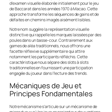
d’examen visuelle élaborée initialement pour le jeu
de Baccarat dans les années 1970 à Macao. Cette
approche transforme les séquences de gains et de
défaites en chemins imagés aisément lisibles.
Notre nom suggère la représentation visuelle
distinctive qui rappelle les marques laissées par des
poules dans un basse-cour. Contrairement aux
games de aléa traditionnels, nous offrons une
facette réflexive supplémentaire qui attire
notamment les participants réfléchis. Cette
caractéristique nous sépare des slots à slots
traditionnelles en fournissant une participation
engagée du joueur dans l’lecture des trends.
Mécaniques de Jeu et
Principes Fondamentales
Notre mécanisme s’articule sur un mécanisme de