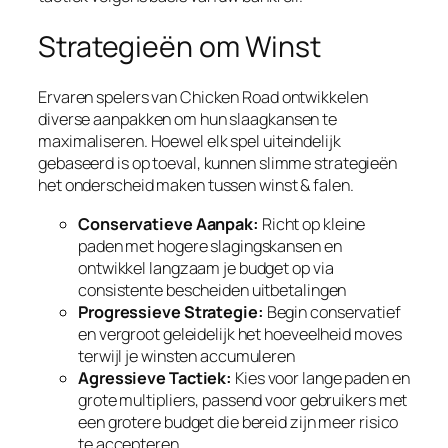
Strategieën om Winst
Ervaren spelers van Chicken Road ontwikkelen
diverse aanpakken om hun slaagkansen te
maximaliseren. Hoewel elk spel uiteindelijk
gebaseerd is op toeval, kunnen slimme strategieën
het onderscheid maken tussen winst & falen.
Conservatieve Aanpak:
Richt op kleine
paden met hogere slagingskansen en
ontwikkel langzaam je budget op via
consistente bescheiden uitbetalingen
Progressieve Strategie:
Begin conservatief
en vergroot geleidelijk het hoeveelheid moves
terwijl je winsten accumuleren
Agressieve Tactiek:
Kies voor lange paden en
grote multipliers, passend voor gebruikers met
een grotere budget die bereid zijn meer risico
te accepteren