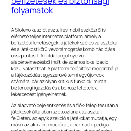
befizetések és biztonsági
folyamatok
A Slotexo kasziót asztali és mobil eszközről is
elérhető teljes internetes platform, amely a
befizetési lehetőségek, a játékok széles választéka
és a játékost körülvevő támogatás kombinációjára
összpontosít. Az oldal angol nyelvű
alapértelmezésből indít, de számos lokalizáció
közül választhat. A platform felépítése megpróbálja
a tájékozódást egyszerűvé tenni egy újoncok
számára, bár az olyan kritikus funkciók, mint a
biztonsági igazolás és a bonuszfeltételek,
lekérdezést igényelhetnek.
Az alapvető bejelentkezés és a fiók-felépítés után a
játékosok általában szétoszlanak az asztali
felületen: az egyik szekció a játékokat mutatja, egy
másik az aktív promóciókat, a harmadik pedig a