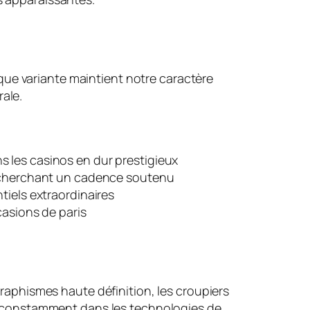
que variante maintient notre caractère
ale.
s les casinos en dur prestigieux
 recherchant un cadence soutenu
tiels extraordinaires
casions de paris
aphismes haute définition, les croupiers
ons constamment dans les technologies de