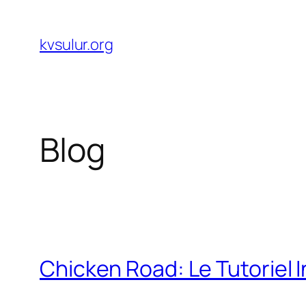
Skip
to
kvsulur.org
content
Blog
Chicken Road: Le Tutoriel