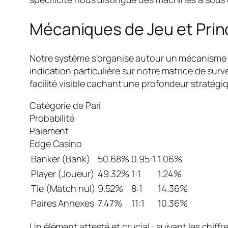
Mécaniques de Jeu et Prin
Notre système s’organise autour un mécanisme de
indication particulière sur notre matrice de surv
facilité visible cachant une profondeur stratégi
Catégorie de Pari
Probabilité
Paiement
Edge Casino
Banker (Bank)
50.68%
0.95:1
1.06%
Player (Joueur)
49.32%
1:1
1.24%
Tie (Match nul)
9.52%
8:1
14.36%
Paires Annexes
7.47%
11:1
10.36%
Un élément attesté et crucial : suivant les chiffr