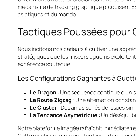
mécanisme de tracking graphique produisent 88
asiatiques et du monde.
Tactiques Poussées pour O
Nous incitons nos parieurs à cultiver une appré
stratégiques que les miseurs aguerris exploite
expérience soutenue.
Les Configurations Gagnantes à Guett
Le Dragon
: Une séquence continue d’un sim
La Route Zigzag
: Une alternation constant
Le Cluster
: Des amas serrés de issues simi
La Tendance Asymétrique
: Un déséquilib
Notre plateforme imagée rafraîchit immédiateme
Cette réactivité forme un atout important pour l