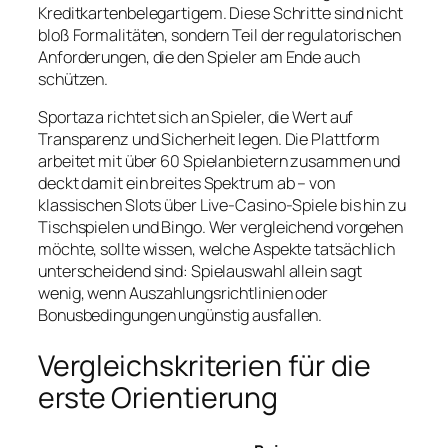
Kreditkartenbelegartigem. Diese Schritte sind nicht
bloß Formalitäten, sondern Teil der regulatorischen
Anforderungen, die den Spieler am Ende auch
schützen.
Sportaza richtet sich an Spieler, die Wert auf
Transparenz und Sicherheit legen. Die Plattform
arbeitet mit über 60 Spielanbietern zusammen und
deckt damit ein breites Spektrum ab – von
klassischen Slots über Live-Casino-Spiele bis hin zu
Tischspielen und Bingo. Wer vergleichend vorgehen
möchte, sollte wissen, welche Aspekte tatsächlich
unterscheidend sind: Spielauswahl allein sagt
wenig, wenn Auszahlungsrichtlinien oder
Bonusbedingungen ungünstig ausfallen.
Vergleichskriterien für die
erste Orientierung