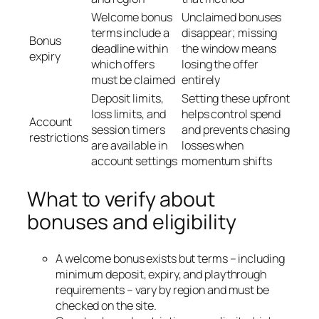
Welcome bonus
Unclaimed bonuses
terms include a
disappear; missing
Bonus
deadline within
the window means
expiry
which offers
losing the offer
must be claimed
entirely
Deposit limits,
Setting these upfront
loss limits, and
helps control spend
Account
session timers
and prevents chasing
restrictions
are available in
losses when
account settings
momentum shifts
What to verify about
bonuses and eligibility
A welcome bonus exists but terms – including
minimum deposit, expiry, and playthrough
requirements – vary by region and must be
checked on the site.