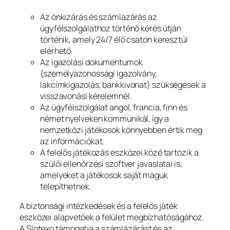
Az önkizárás és számlazárás az
ügyfélszolgálathoz történő kérés útján
történik, amely 24/7 élő csaton keresztül
elérhető.
Az igazolási dokumentumok
(személyazonossági igazolvány,
lakcímkigazolás, bankkivonat) szükségesek a
visszavonási kérelemnél.
Az ügyfélszolgálat angol, francia, finn és
német nyelveken kommunikál, így a
nemzetközi játékosok könnyebben értik meg
az információkat.
A felelős játékozás eszközei közé tartozik a
szülői ellenőrzési szoftver javaslatai is,
amelyeket a játékosok saját maguk
telepíthetnek.
A biztonsági intézkedések és a felelős játék
eszközei alapvetőek a felület megbízhatóságához.
A Slotexo támogatja a számlázárást és az