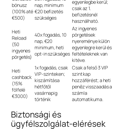
egyenlegbe kerül;
bónusz
nap, minimum
csak az 1.
(100% até
€20 befizetés
befizetésnél
€500)
szükséges
használható.
Az ingyenes
Heti
40x fogadás, 10
pörgetések
Reload
nap, €20
nyereménye külön
(50
minimum, heti
egyenlegre kerül és
ingyenes
opt-in szükséges
feltételeknek van
pörgetés)
kitéve.
1x fogadás, csak
Csak a felső 3 VIP
Heti
VIP-szinteken;
szint kap
cashback
kiszámítása
hozzáférést; a heti
(15%
hétfőtől
peněz visszaadás a
fölfelé
vasárnapig
számla
€3000)
történik
automatikuma.
Biztonsági és
ügyfélszolgálat-elérések