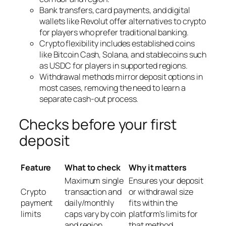
Bank transfers, card payments, and digital
wallets like Revolut offer alternatives to crypto
for players who prefer traditional banking.
Crypto flexibility includes established coins
like Bitcoin Cash, Solana, and stablecoins such
as USDC for players in supported regions.
Withdrawal methods mirror deposit options in
most cases, removing the need to learn a
separate cash-out process.
Checks before your first
deposit
Feature
What to check
Why it matters
Maximum single
Ensures your deposit
Crypto
transaction and
or withdrawal size
payment
daily/monthly
fits within the
limits
caps vary by coin
platform’s limits for
and region
that method