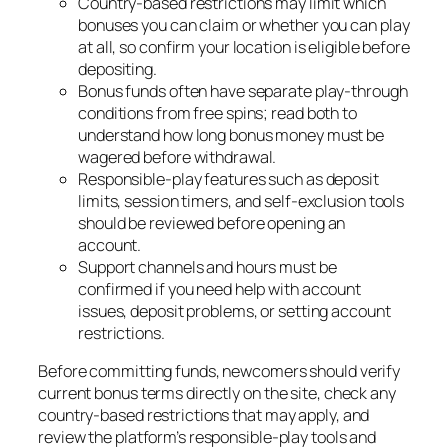
Country-based restrictions may limit which
bonuses you can claim or whether you can play
at all, so confirm your location is eligible before
depositing.
Bonus funds often have separate play-through
conditions from free spins; read both to
understand how long bonus money must be
wagered before withdrawal.
Responsible-play features such as deposit
limits, session timers, and self-exclusion tools
should be reviewed before opening an
account.
Support channels and hours must be
confirmed if you need help with account
issues, deposit problems, or setting account
restrictions.
Before committing funds, newcomers should verify
current bonus terms directly on the site, check any
country-based restrictions that may apply, and
review the platform’s responsible-play tools and