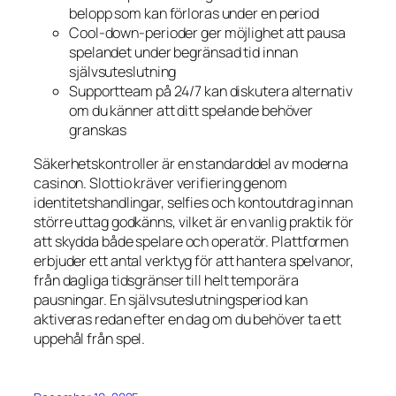
belopp som kan förloras under en period
Cool-down-perioder ger möjlighet att pausa
spelandet under begränsad tid innan
självsuteslutning
Supportteam på 24/7 kan diskutera alternativ
om du känner att ditt spelande behöver
granskas
Säkerhetskontroller är en standarddel av moderna
casinon. Slottio kräver verifiering genom
identitetshandlingar, selfies och kontoutdrag innan
större uttag godkänns, vilket är en vanlig praktik för
att skydda både spelare och operatör. Plattformen
erbjuder ett antal verktyg för att hantera spelvanor,
från dagliga tidsgränser till helt temporära
pausningar. En självsuteslutningsperiod kan
aktiveras redan efter en dag om du behöver ta ett
uppehål från spel.