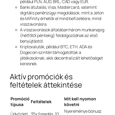
például PLN, AUD, BRL, CAD vagy EUR.
Banki átutalás, Visa, Mastercard, valamint
digitális peněnzügyi megoldások, mint a Jeton
és MiFinity érhetők el mind befizetésre, mind
visszavonásra.
A visszavonások általában három munkanapig
(hétfőtől péntekig) feldolgozódnak az első
benyújtástól.
Kriptovaluták, például BTC, ETH, ADA és
Dogecoin szintén támogatottak a
játékosoknak, akik decentralizált lehetőséget
keresnek.
Aktív promóciók és
feltételek áttekintése
Promóció
Mit kell nyomon
Feltételek
típusa
követni
Nyereménye bónusz
Üdvözleti
35x fogadás, 10