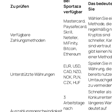
Bei
Das bedeute
Zu prüfen
Sportaza
Sie
verfügbar
Wählen Sie e
Mastercard,
Methode, die
Paysafecard,
regelmäßig n
Skrill,
Verfügbare
Kryptos sind
Neteller,
Zahlungsmethoden
schneller, Ka
MiFinity,
sind vertraut
Bitcoin,
gibt keinen N
Ethereum
einer Metho
Spielen Sie in
EUR, USD,
Währung, die
CAD, NZD,
Unterstützte Währungen
bereits nutz
NOK, PLN,
Umtauschge
CZK, HUF
zu vermeide
Schneller als 
3
Konkurrenten
Arbeitstage
längeres War
nach
deutet auf
Auszahlungsgeschwindigkeit