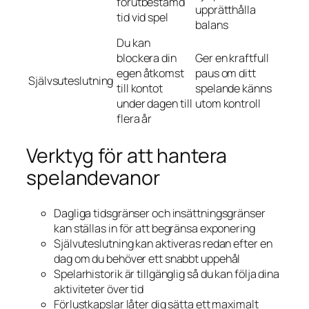
förutbestämd
upprätthålla
tid vid spel
balans
Du kan
blockera din
Ger en kraftfull
egen åtkomst
paus om ditt
Självsuteslutning
till kontot
spelande känns
under dagen till
utom kontroll
flera år
Verktyg för att hantera
spelandevanor
Dagliga tidsgränser och insättningsgränser
kan ställas in för att begränsa exponering
Självuteslutning kan aktiveras redan efter en
dag om du behöver ett snabbt uppehål
Spelarhistorik är tillgänglig så du kan följa dina
aktiviteter över tid
Förlustkapslar låter dig sätta ett maximalt