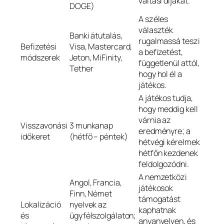
váltási díjakat.
DOGE)
A széles
választék
Banki átutalás,
rugalmassá teszi
Befizetési
Visa, Mastercard,
a befizetést,
módszerek
Jeton, MiFinity,
függetlenül attól,
Tether
hogy hol él a
játékos.
A játékos tudja,
hogy meddig kell
várnia az
Visszavonási
3 munkanap
eredményre; a
időkeret
(hétfő – péntek)
hétvégi kérelmek
hétfőn kezdenek
feldolgozódni.
A nemzetközi
Angol, Francia,
játékosok
Finn, Német
támogatást
Lokalizáció
nyelvek az
kaphatnak
és
ügyfélszolgálaton;
anyanyelven, és