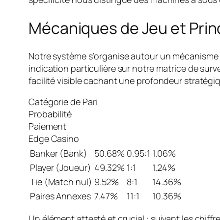
Mécaniques de Jeu et Prin
Notre système s’organise autour un mécanisme de
indication particulière sur notre matrice de surv
facilité visible cachant une profondeur stratégi
Catégorie de Pari
Probabilité
Paiement
Edge Casino
Banker (Bank)
50.68%
0.95:1
1.06%
Player (Joueur)
49.32%
1:1
1.24%
Tie (Match nul)
9.52%
8:1
14.36%
Paires Annexes
7.47%
11:1
10.36%
Un élément attesté et crucial : suivant les chiffr