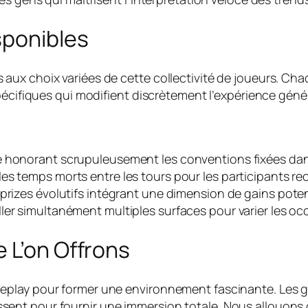
sponibles
ux choix variées de cette collectivité de joueurs. Cha
pécifiques qui modifient discrètement l’expérience génér
ne honorant scrupuleusement les conventions fixées dan
 les temps morts entre les tours pour les participants
 prizes évolutifs intégrant une dimension de gains poten
ller simultanément multiples surfaces pour varier les oc
 L’on Offrons
play pour former une environnement fascinante. Les gr
s’unissent pour fournir une immersion totale. Nous allou