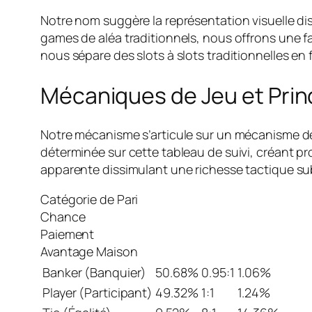
Notre nom suggère la représentation visuelle di
games de aléa traditionnels, nous offrons une fa
nous sépare des slots à slots traditionnelles en
Mécaniques de Jeu et Pri
Notre mécanisme s’articule sur un mécanisme de
déterminée sur cette tableau de suivi, créant pr
apparente dissimulant une richesse tactique sub
Catégorie de Pari
Chance
Paiement
Avantage Maison
Banker (Banquier)
50.68%
0.95:1
1.06%
Player (Participant)
49.32%
1:1
1.24%