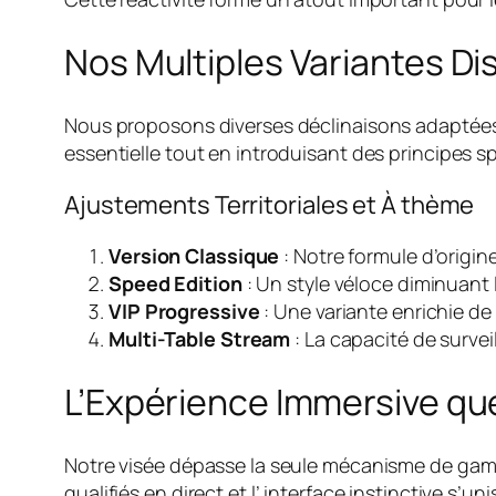
Nos Multiples Variantes Di
Nous proposons diverses déclinaisons adaptées a
essentielle tout en introduisant des principes s
Ajustements Territoriales et À thème
Version Classique
: Notre formule d’origi
Speed Edition
: Un style véloce diminuant
VIP Progressive
: Une variante enrichie de
Multi-Table Stream
: La capacité de survei
L’Expérience Immersive que
Notre visée dépasse la seule mécanisme de game
qualifiés en direct et l’ interface instinctive 