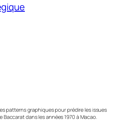
égique
es patterns graphiques pour prédire les issues
de Baccarat dans les années 1970 à Macao.