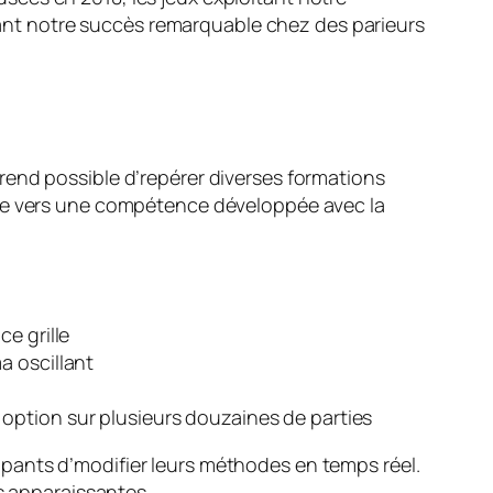
nt notre succès remarquable chez des parieurs
rend possible d’repérer diverses formations
lue vers une compétence développée avec la
e grille
a oscillant
 option sur plusieurs douzaines de parties
pants d’modifier leurs méthodes en temps réel.
s apparaissantes.