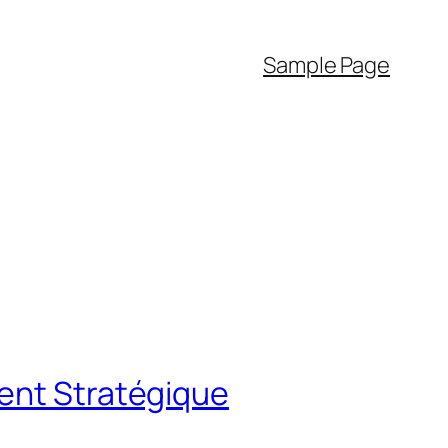
Sample Page
ment Stratégique