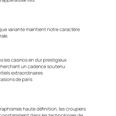
que variante maintient notre caractère
ale.
s les casinos en dur prestigieux
 recherchant un cadence soutenu
tiels extraordinaires
casions de paris
aphismes haute définition, les croupiers
ons constamment dans les technologies de