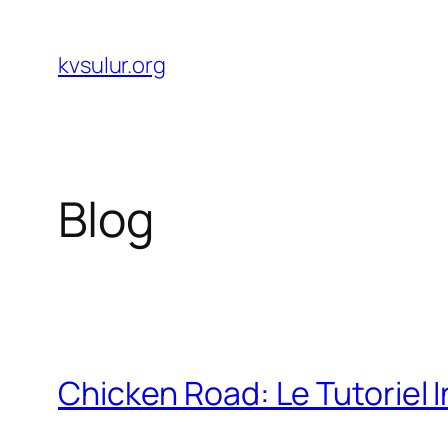
Skip
to
kvsulur.org
content
Blog
Chicken Road: Le Tutoriel