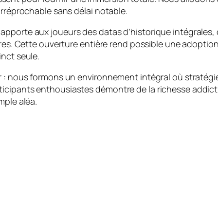
irréprochable sans délai notable.
apporte aux joueurs des datas d’historique intégrales,
ires. Cette ouverture entière rend possible une adoption
nct seule.
r : nous formons un environnement intégral où stratégi
icipants enthousiastes démontre de la richesse addict
mple aléa.